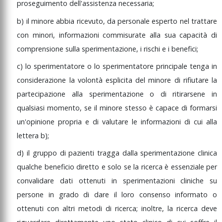
proseguimento
dell'assistenza
necessaria;
b)
il
minore
abbia
ricevuto,
da
personale
esperto
nel
trattare
con
minori,
informazioni
commisurate
alla
sua
capacità
di
comprensione
sulla
sperimentazione,
i
rischi
e
i
benefici;
c)
lo
sperimentatore
o
lo
sperimentatore
principale
tenga
in
considerazione
la
volontà
esplicita
del
minore
di
rifiutare
la
partecipazione
alla
sperimentazione
o
di
ritirarsene
in
qualsiasi
momento,
se
il
minore
stesso
è
capace
di
formarsi
un'opinione
propria
e
di
valutare
le
informazioni
di
cui
alla
lettera
b);
d)
il
gruppo
di
pazienti
tragga
dalla
sperimentazione
clinica
qualche
beneficio
diretto
e
solo
se
la
ricerca
è
essenziale
per
convalidare
dati
ottenuti
in
sperimentazioni
cliniche
su
persone
in
grado
di
dare
il
loro
consenso
informato
o
ottenuti
con
altri
metodi
di
ricerca;
inoltre,
la
ricerca
deve