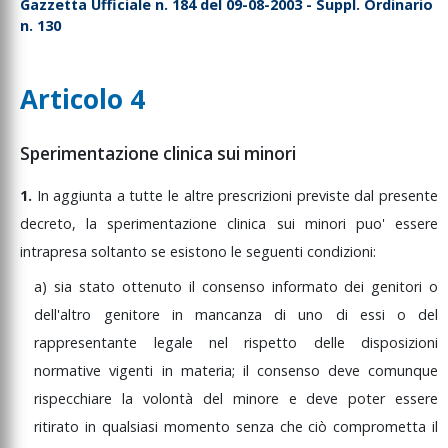
Gazzetta Ufficiale n. 184 del 09-08-2003 - Suppl. Ordinario
n. 130
Articolo 4
Sperimentazione clinica sui minori
1.
In
aggiunta
a
tutte
le
altre
prescrizioni
previste
dal
presente
decreto,
la
sperimentazione
clinica
sui
minori
puo'
essere
intrapresa
soltanto
se
esistono
le
seguenti
condizioni:
a)
sia
stato
ottenuto
il
consenso
informato
dei
genitori
o
dell'altro
genitore
in
mancanza
di
uno
di
essi
o
del
rappresentante
legale
nel
rispetto
delle
disposizioni
normative
vigenti
in
materia;
il
consenso
deve
comunque
rispecchiare
la
volontà
del
minore
e
deve
poter
essere
ritirato
in
qualsiasi
momento
senza
che
ciò
comprometta
il