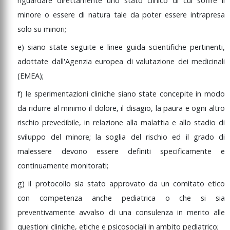
riguardare
direttamente
uno
stato
clinico
di
cui
soffre
il
minore
o
essere
di
natura
tale
da
poter
essere
intrapresa
solo
su
minori;
e)
siano
state
seguite
e
linee
guida
scientifiche
pertinenti,
adottate
dall'Agenzia
europea
di
valutazione
dei
medicinali
(EMEA);
f)
le
sperimentazioni
cliniche
siano
state
concepite
in
modo
da
ridurre
al
minimo
il
dolore,
il
disagio,
la
paura
e
ogni
altro
rischio
prevedibile,
in
relazione
alla
malattia
e
allo
stadio
di
sviluppo
del
minore;
la
soglia
del
rischio
ed
il
grado
di
malessere
devono
essere
definiti
specificamente
e
continuamente
monitorati;
g)
il
protocollo
sia
stato
approvato
da
un
comitato
etico
con
competenza
anche
pediatrica
o
che
si
sia
preventivamente
avvalso
di
una
consulenza
in
merito
alle
questioni
cliniche,
etiche
e
psicosociali
in
ambito
pediatrico;