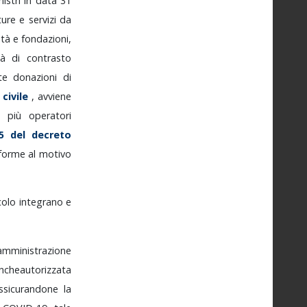
nistri
in
data
31
iture
e
servizi
da
età
e
fondazioni,
ità
di
contrasto
ite
donazioni
di
e
civile
,
avviene
o
più
operatori
35
del
decreto
forme
al
motivo
icolo
integrano
e
amministrazione
nche
autorizzata
ssicurandone
la