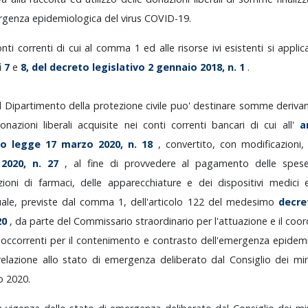
ergenza
epidemiologica
del
virus
COVID-19.
onti
correnti
di
cui
al
comma
1
ed
alle
risorse
ivi
esistenti
si
appli
i
7
e
8,
del
decreto
legislativo
2
gennaio
2018,
n.
1
.
Il
Dipartimento
della
protezione
civile
puo'
destinare
somme
deriva
onazioni
liberali
acquisite
nei
conti
correnti
bancari
di
cui
all'
a
to
legge
17
marzo
2020,
n.
18
,
convertito,
con
modificazioni
e
2020,
n.
27
,
al
fine
di
provvedere
al
pagamento
delle
spe
izioni
di
farmaci,
delle
apparecchiature
e
dei
dispositivi
medici
uale,
previste
dal
comma
1,
dell'articolo
122
del
medesimo
decre
20
,
da
parte
del
Commissario
straordinario
per
l'attuazione
e
il
coor
e
occorrenti
per
il
contenimento
e
contrasto
dell'emergenza
epidem
relazione
allo
stato
di
emergenza
deliberato
dal
Consiglio
dei
min
io
2020.