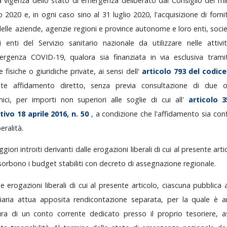
la
vigenza
dello
stato
di
emergenza
deliberato
dal
Consiglio
dei
mi
io
2020
e,
in
ogni
caso
sino
al
31
luglio
2020,
l'acquisizione
di
forn
delle
aziende,
agenzie
regioni
e
province
autonome
e
loro
enti,
soci
li
enti
del
Servizio
sanitario
nazionale
da
utilizzare
nelle
attiv
mergenza
COVID-19,
qualora
sia
finanziata
in
via
esclusiva
tram
ne
fisiche
o
giuridiche
private,
ai
sensi
dell'
articolo
793
del
codic
nte
affidamento
diretto,
senza
previa
consultazione
di
due
ici,
per
importi
non
superiori
alle
soglie
di
cui
all'
articolo
ativo
18
aprile
2016,
n.
50
,
a
condizione
che
l'affidamento
sia
con
beralità.
ggiori
introiti
derivanti
dalle
erogazioni
liberali
di
cui
al
presente
art
sorbono
i
budget
stabiliti
con
decreto
di
assegnazione
regionale.
le
erogazioni
liberali
di
cui
al
presente
articolo,
ciascuna
pubblica
ciaria
attua
apposita
rendicontazione
separata,
per
la
quale
è
a
tura
di
un
conto
corrente
dedicato
presso
il
proprio
tesoriere,
a