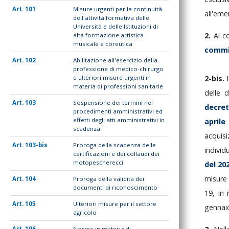
101
Misure urgenti per la continuità
all'em
dell'attività formativa delle
Università e delle Istituzioni di
2.
Ai
c
alta formazione artistica
musicale e coreutica
comm
102
Abilitazione all'esercizio della
professione di medico-chirurgo
e ulteriori misure urgenti in
2-bis.
materia di professioni sanitarie
delle
d
103
Sospensione dei termini nei
decre
procedimenti amministrativi ed
effetti degli atti amministrativi in
april
scadenza
acquis
103-bis
Proroga della scadenza delle
individ
certificazioni e dei collaudi dei
motopescherecci
del
20
misur
104
Proroga della validità dei
documenti di riconoscimento
19,
in
105
Ulteriori misure per il settore
genna
agricolo
106
Norme in materia di