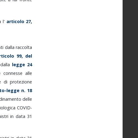
ca
l'
articolo
27,
nti
dalla
raccolta
rticolo
99,
del
,
dalla
legge
24
se
connesse
alle
e
di
protezione
to-legge
n.
18
dinamento
delle
iologica
COVID-
istri
in
data
31