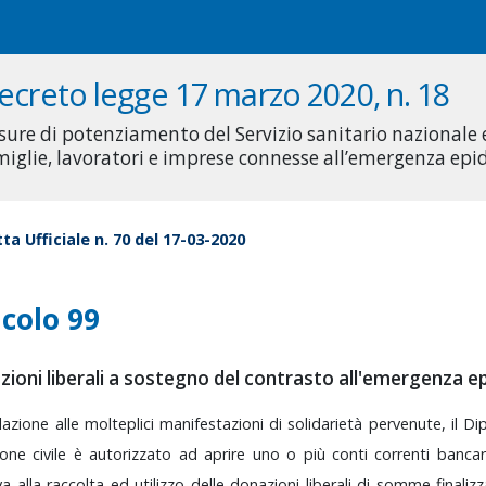
ecreto legge 17 marzo 2020, n. 18
sure di potenziamento del Servizio sanitario nazionale
miglie, lavoratori e imprese connesse all’emergenza ep
ta Ufficiale n. 70 del 17-03-2020
icolo 99
zioni liberali a sostegno del contrasto all'emergenza 
elazione
alle
molteplici
manifestazioni
di
solidarietà
pervenute,
il
Di
ione
civile
è
autorizzato
ad
aprire
uno
o
più
conti
correnti
banca
iva
alla
raccolta
ed
utilizzo
delle
donazioni
liberali
di
somme
finaliz