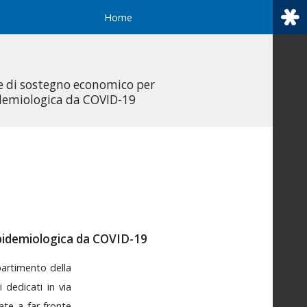
Home
 e di sostegno economico per
idemiologica da COVID-19
epidemiologica da COVID-19
partimento
della
ri
dedicati
in
via
zate
a
far
fronte