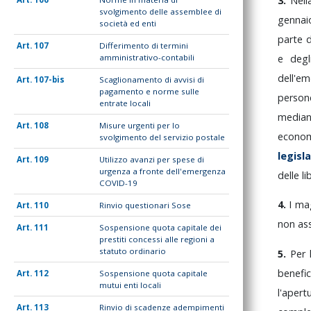
3.
Nel
svolgimento delle assemblee di
genna
società ed enti
parte
107
Differimento di termini
e
deg
amministrativo-contabili
dell'e
107-bis
Scaglionamento di avvisi di
pagamento e norme sulle
perso
entrate locali
media
108
Misure urgenti per lo
econom
svolgimento del servizio postale
legisl
109
Utilizzo avanzi per spese di
urgenza a fronte dell'emergenza
delle
li
COVID-19
4.
I
ma
110
Rinvio questionari Sose
non
as
111
Sospensione quota capitale dei
prestiti concessi alle regioni a
statuto ordinario
5.
Per
benefi
112
Sospensione quota capitale
mutui enti locali
l'aper
113
Rinvio di scadenze adempimenti