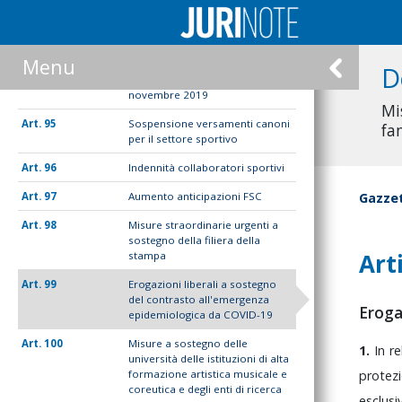
settore aereo
94-bis
Disposizioni urgenti per il
territorio di Savona a seguito
Menu
degli eccezionali eventi
D
atmosferici del mese di
novembre 2019
Mi
95
Sospensione versamenti canoni
fa
per il settore sportivo
96
Indennità collaboratori sportivi
97
Aumento anticipazioni FSC
Gazzet
98
Misure straordinarie urgenti a
sostegno della filiera della
Art
stampa
99
Erogazioni liberali a sostegno
del contrasto all'emergenza
Eroga
epidemiologica da COVID-19
100
Misure a sostegno delle
1.
In
r
università delle istituzioni di alta
formazione artistica musicale e
protez
coreutica e degli enti di ricerca
esclus