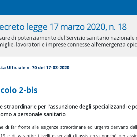
ecreto legge 17 marzo 2020, n. 18
sure di potenziamento del Servizio sanitario nazionale
miglie, lavoratori e imprese connesse all’emergenza ep
ta Ufficiale n. 70 del 17-03-2020
icolo 2-bis
 straordinarie per l'assunzione degli specializzandi e pe
omo a personale sanitario
ine
di
far
fronte
alle
esigenze
straordinarie
ed
urgenti
derivanti
dal
-19
e
di
garantire
i
livelli
essenziali
di
assistenza
nonché
per
assi