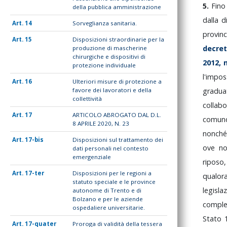
5.
Fin
della pubblica amministrazione
dalla
d
14
Sorveglianza sanitaria.
provin
15
Disposizioni straordinarie per la
decre
produzione di mascherine
chirurgiche e dispositivi di
2012,
protezione individuale
l'impos
16
Ulteriori misure di protezione a
favore dei lavoratori e della
gradua
collettività
collab
17
ARTICOLO ABROGATO DAL D.L.
comun
8 APRILE 2020, N. 23
nonch
17-bis
Disposizioni sul trattamento dei
ove
n
dati personali nel contesto
emergenziale
riposo
17-ter
Disposizioni per le regioni a
qualo
statuto speciale e le province
legisl
autonome di Trento e di
Bolzano e per le aziende
compl
ospedaliere universitarie.
Stato
17-quater
Proroga di validità della tessera