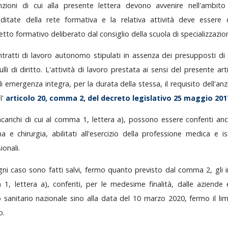
nzioni
di
cui
alla
presente
lettera
devono
avvenire
nell'ambit
editate
della
rete
formativa
e
la
relativa
attività
deve
essere
etto
formativo
deliberato
dal
consiglio
della
scuola
di
specializzazio
ntratti
di
lavoro
autonomo
stipulati
in
assenza
dei
presupposti
di
ulli
di
diritto.
L'attività
di
lavoro
prestata
ai
sensi
del
presente
art
di
emergenza
integra,
per
la
durata
della
stessa,
il
requisito
dell'an
ll'
articolo
20,
comma
2,
del
decreto
legislativo
25
maggio
201
ncarichi
di
cui
al
comma
1,
lettera
a),
possono
essere
conferiti
an
ina
e
chirurgia,
abilitati
all'esercizio
della
professione
medica
e
i
ionali.
gni
caso
sono
fatti
salvi,
fermo
quanto
previsto
dal
comma
2,
gli
a
1,
lettera
a),
conferiti,
per
le
medesime
finalità,
dalle
aziende
io
sanitario
nazionale
sino
alla
data
del
10
marzo
2020,
fermo
il
li
o.