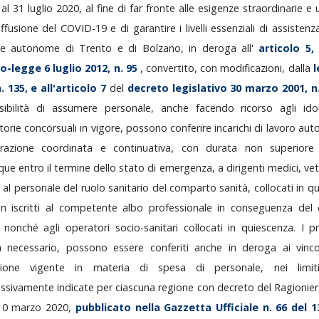
o
al
31
luglio
2020,
al
fine
di
far
fronte
alle
esigenze
straordinarie
e
iffusione
del
COVID-19
e
di
garantire
i
livelli
essenziali
di
assistenz
ce
autonome
di
Trento
e
di
Bolzano,
in
deroga
all'
articolo
5
to-legge
6
luglio
2012,
n.
95
,
convertito,
con
modificazioni,
dalla
n.
135,
e
all'articolo
7
del
decreto
legislativo
30
marzo
2001,
n
sibilità
di
assumere
personale,
anche
facendo
ricorso
agli
id
torie
concorsuali
in
vigore,
possono
conferire
incarichi
di
lavoro
aut
orazione
coordinata
e
continuativa,
con
durata
non
superior
que
entro
il
termine
dello
stato
di
emergenza,
a
dirigenti
medici,
vet
é
al
personale
del
ruolo
sanitario
del
comparto
sanità,
collocati
in
qu
on
iscritti
al
competente
albo
professionale
in
conseguenza
del
,
nonché
agli
operatori
socio-sanitari
collocati
in
quiescenza.
I
p
ra
necessario,
possono
essere
conferiti
anche
in
deroga
ai
vinc
azione
vigente
in
materia
di
spesa
di
personale,
nei
limi
essivamente
indicate
per
ciascuna
regione
con
decreto
del
Ragionie
10
marzo
2020,
pubblicato
nella
Gazzetta
Ufficiale
n.
66
del
1