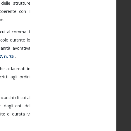
o
delle
strutture
coerente
con
il
ne.
cui
al
comma
1
icolo
durante
lo
zianità
lavorativa
7,
n.
75
.
che
ai
laureati
in
scritti
agli
ordini
incarichi
di
cui
al
e
dagli
enti
del
mite
di
durata
ivi