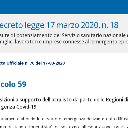
ecreto legge 17 marzo 2020, n. 18
sure di potenziamento del Servizio sanitario nazionale
miglie, lavoratori e imprese connesse all’emergenza ep
ta Ufficiale n. 70 del 17-03-2020
icolo 59
izioni a supporto dell'acquisto da parte delle Regioni d
rgenza Covid-19
itatamente
al
periodo
di
stato
di
emergenza
derivante
dalla
diffu
erma
restando
l'operativita'
di
sostegno
all'esportazione
previs