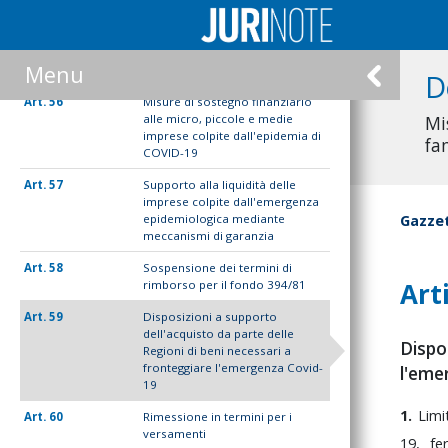
operatori economici vittime di
usura.
55
Misure di sostegno finanziario
Menu
alle imprese
D
56
Misure di sostegno finanziario
alle micro, piccole e medie
Mi
imprese colpite dall'epidemia di
fa
COVID-19
57
Supporto alla liquidità delle
imprese colpite dall'emergenza
epidemiologica mediante
Gazzet
meccanismi di garanzia
58
Sospensione dei termini di
Art
rimborso per il fondo 394/81
59
Disposizioni a supporto
dell'acquisto da parte delle
Dispos
Regioni di beni necessari a
fronteggiare l'emergenza Covid-
l'eme
19
1.
Lim
60
Rimessione in termini per i
versamenti
19,
f