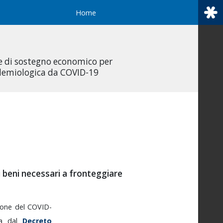
Home
 e di sostegno economico per
idemiologica da COVID-19
i beni necessari a fronteggiare
sione
del
COVID-
ta
dal
Decreto