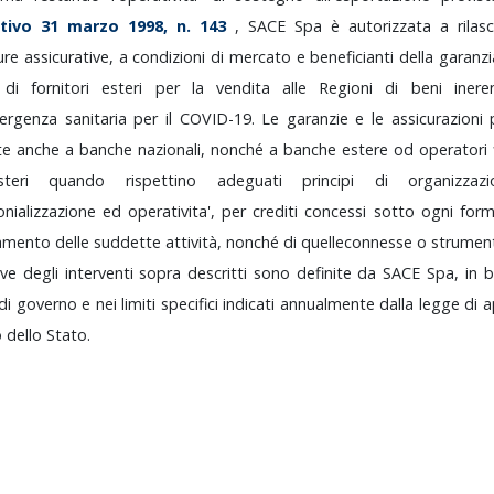
ativo
31
marzo
1998,
n.
143
,
SACE
Spa
è
autorizzata
a
rilas
ure
assicurative,
a
condizioni
di
mercato
e
beneficianti
della
garanz
e
di
fornitori
esteri
per
la
vendita
alle
Regioni
di
beni
iner
mergenza
sanitaria
per
il
COVID-19.
Le
garanzie
e
le
assicurazioni
ate
anche
a
banche
nazionali,
nonché
a
banche
estere
od
operatori
steri
quando
rispettino
adeguati
principi
di
organizza
onializzazione
ed
operativita',
per
crediti
concessi
sotto
ogni
for
iamento
delle
suddette
attività,
nonché
di
quelle
connesse
o
strument
ive
degli
interventi
sopra
descritti
sono
definite
da
SACE
Spa,
in
di
governo
e
nei
limiti
specifici
indicati
annualmente
dalla
legge
di
a
o
dello
Stato.