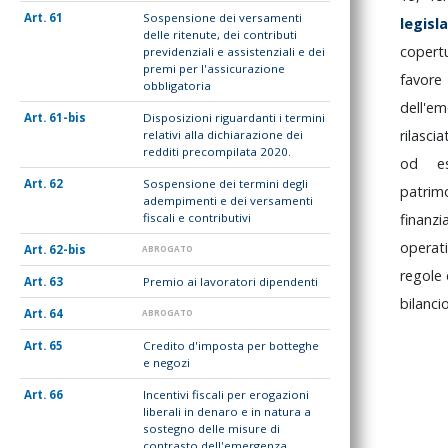
61
Sospensione dei versamenti
legisl
delle ritenute, dei contributi
copert
previdenziali e assistenziali e dei
premi per l'assicurazione
favor
obbligatoria
dell'e
61-bis
Disposizioni riguardanti i termini
rilasci
relativi alla dichiarazione dei
redditi precompilata 2020.
od
e
62
Sospensione dei termini degli
patrim
adempimenti e dei versamenti
fiscali e contributivi
finanz
operat
62-bis
ABROGATO
regole
63
Premio ai lavoratori dipendenti
bilanci
64
ABROGATO
65
Credito d'imposta per botteghe
e negozi
66
Incentivi fiscali per erogazioni
liberali in denaro e in natura a
sostegno delle misure di
contrasto dell'emergenza