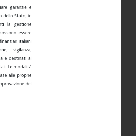
ciare
garanzie
e
ia
dello
Stato,
in
enti
la
gestione
possono
essere
finanziari
italiani
zione,
vigilanza,
ma
e
destinati
al
ali.
Le
modalità
base
alle
proprie
pprovazione
del