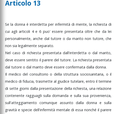
Articolo 13
Se
la
donna
è
interdetta
per
infermità
di
mente,
la
richiesta
di
cui
agli
articoli
4
e
6
puo'
essere
presentata
oltre
che
da
lei
personalmente,
anche
dal
tutore
o
da
marito
non
tutore,
che
non
sia
legalmente
separato.
Nel
caso
di
richiesta
presentata
dall'interdetta
o
dal
marito,
deve
essere
sentito
il
parere
del
tutore.
La
richiesta
presentata
dal
tutore
o
dal
marito
deve
essere
confermata
dalla
donna.
Il
medico
del
consultorio
o
della
struttura
sociosanitaria,
o
il
medico
di
fiducia,
trasmette
al
giudice
tutelare,
entro
il
termine
di
sette
giorni
dalla
presentazione
della
richiesta,
una
relazione
contenente
ragguagli
sulla
domanda
e
sulla
sua
provenienza,
sull'atteggiamento
comunque
assunto
dalla
donna
e
sulla
gravità
e
specie
dell'infermità
mentale
di
essa
nonché
il
parere