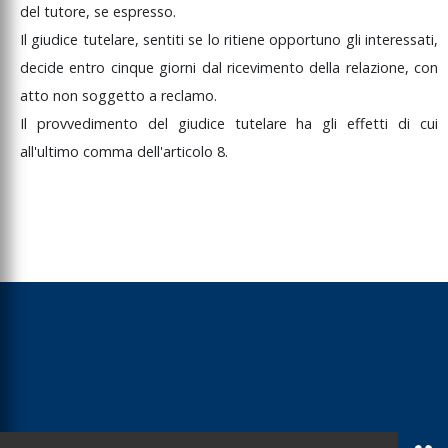
del
tutore,
se
espresso.
Il
giudice
tutelare,
sentiti
se
lo
ritiene
opportuno
gli
interessati,
decide
entro
cinque
giorni
dal
ricevimento
della
relazione,
con
atto
non
soggetto
a
reclamo.
Il
provvedimento
del
giudice
tutelare
ha
gli
effetti
di
cui
all'ultimo
comma
dell'articolo
8.