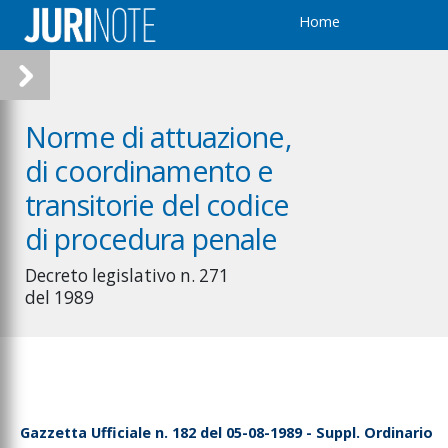
estinazione dei beni
Home
onfiscati in quanto
tilizzati per la
ommissione del reato
i esercizio abusivo
ella professione
anitaria
Norme di attuazione,
BROGATO
di coordinamento e
estinazione delle
transitorie del codice
onete metalliche e
ei biglietti di banca
di procedura penale
onfiscati
erbale e registrazioni
Decreto legislativo n. 271
elle intercettazioni
del 1989
rchivio delle
ntercettazioni
BROGATO
Gazzetta Ufficiale n. 182 del 05-08-1989 - Suppl. Ordinario