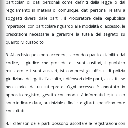
particolari
di
dati
personali
come
definiti
dalla
legge
o
dal
odalità di esecuzione
el provvedimento che
regolamento
in
materia
o,
comunque,
dati
personali
relativi
a
pplica gli arresti
soggetti
diversi
dalle
parti
.
Il
Procuratore
della
Repubblica
omiciliari
impartisce,
con
particolare
riguardo
alle
modalità
di
accesso,
le
essazione delle
isure cautelari estinte
prescrizioni
necessarie
a
garantire
la
tutela
del
segreto
su
nammissibilità della
quanto
ivi
custodito.
ichiesta di riesame
3.
All'archivio
possono
accedere,
secondo
quanto
stabilito
dal
rasmissione degli atti
n caso di
codice,
il
giudice
che
procede
e
i
suoi
ausiliari,
il
pubblico
mpugnazione
ministero
e
i
suoi
ausiliari,
ivi
compresi
gli
ufficiali
di
polizia
ermine per la
giudiziaria
delegati
all'ascolto,
i
difensori
delle
parti,
assistiti,
se
ecisione sulla
ichiesta di riesame
necessario,
da
un
interprete.
Ogni
accesso
è
annotato
in
omanda di
apposito
registro,
gestito
con
modalità
informatiche;
in
esso
iparazione per
sono
indicate
data,
ora
iniziale
e
finale,
e
gli
atti
specificamente
'ingiusta detenzione
consultati.
eintegrazione nel
osto di lavoro
erduto per ingiusta
4.
I
difensori
delle
parti
possono
ascoltare
le
registrazioni
con
etenzione