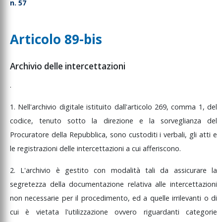
n. 57
iudice competente in
rdine alle misure
autelari
Articolo 89-bis
rasmissione
ell'ordinanza che
Archivio delle intercettazioni
ispone la misura
autelare
.
eposito del verbale di
nterrogatorio
1.
Nell'archivio
digitale
istituito
dall'articolo
269,
comma
1,
del
ngresso in istituti
codice,
tenuto
sotto
la
direzione
e
la
sorveglianza
del
enitenziari
Procuratore
della
Repubblica,
sono
custoditi
i
verbali,
gli
atti
e
secuzione della
ustodia cautelare nei
le
registrazioni
delle
intercettazioni
a
cui
afferiscono.
onfronti dell'internato
er misura di sicurezza
2.
L'archivio
è
gestito
con
modalità
tali
da
assicurare
la
eparazione degli
segretezza
della
documentazione
relativa
alle
intercettazioni
mputati detenuti
non
necessarie
per
il
procedimento,
ed
a
quelle
irrilevanti
o
di
omunicazioni al
cui
è
vietata
l'utilizzazione
ovvero
riguardanti
categorie
ervizio informatico