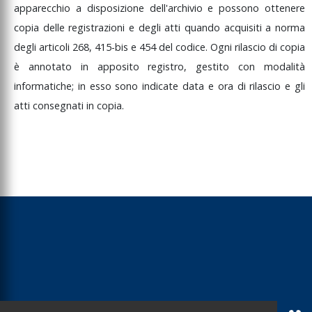
apparecchio
a
disposizione
dell'archivio
e
possono
ottenere
rascrizione e
copia
delle
registrazioni
e
degli
atti
quando
acquisiti
a
norma
ancellazione del
equestro
degli
articoli
268,
415-bis
e
454
del
codice.
Ogni
rilascio
di
copia
onservativo
è
annotato
in
apposito
registro,
gestito
con
modalità
secuzione del
informatiche;
in
esso
sono
indicate
data
e
ora
di
rilascio
e
gli
equestro preventivo
atti
consegnati
in
copia.
mministrazione dei
eni sottoposti a
equestro e confisca.
utela dei terzi nel
iudizio
egistrazione e
onservazione dei
rovvedimenti del
iudice per le indagini
reliminari
nformativa al giudice