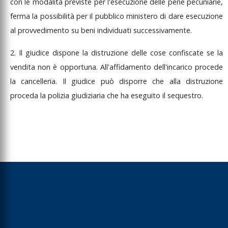
con
le
modalità
previste
per
l'esecuzione
delle
pene
pecuniarie,
elle intercettazioni
ferma
la
possibilità
per
il
pubblico
ministero
di
dare
esecuzione
rchivio delle
ntercettazioni
al
provvedimento
su
beni
individuati
successivamente.
BROGATO
2.
Il
giudice
dispone
la
distruzione
delle
cose
confiscate
se
la
vendita
non
è
opportuna.
All'affidamento
dell'incarico
procede
la
cancelleria.
Il
giudice
può
disporre
che
alla
distruzione
proceda
la
polizia
giudiziaria
che
ha
eseguito
il
sequestro.
iudice competente in
rdine alle misure
autelari
rasmissione
ell'ordinanza che
ispone la misura
autelare
eposito del verbale di
nterrogatorio
ngresso in istituti
enitenziari