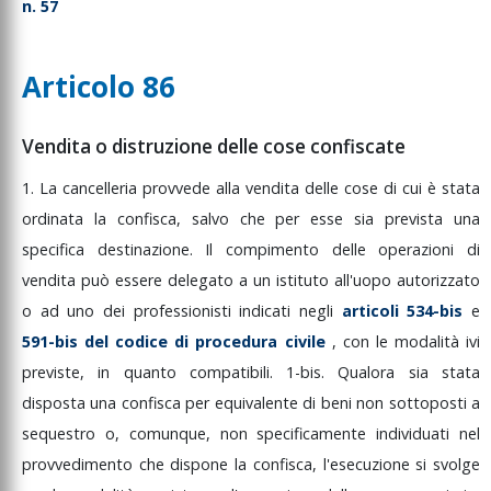
eati di cui agli articoli
n. 57
73, 474, 615-ter, 615-
uater, 615-quinquies,
17-bis, 617-ter, 617-
Articolo 86
uater, 617-quinquies,
17-sexies, 635-bis,
35-ter, 635-quater,
35-quinquies, 640-ter
Vendita o distruzione delle cose confiscate
 640-quinquies del
odice penale
1.
La
cancelleria
provvede
alla
vendita
delle
cose
di
cui
è
stata
estinazione dei beni
ordinata
la
confisca,
salvo
che
per
esse
sia
prevista
una
onfiscati in quanto
tilizzati per la
specifica
destinazione.
Il
compimento
delle
operazioni
di
ommissione del reato
vendita
può
essere
delegato
a
un
istituto
all'uopo
autorizzato
i esercizio abusivo
ella professione
o
ad
uno
dei
professionisti
indicati
negli
articoli
534-bis
e
anitaria
591-bis
del
codice
di
procedura
civile
,
con
le
modalità
ivi
BROGATO
previste,
in
quanto
compatibili.
1-bis.
Qualora
sia
stata
estinazione delle
disposta
una
confisca
per
equivalente
di
beni
non
sottoposti
a
onete metalliche e
ei biglietti di banca
sequestro
o,
comunque,
non
specificamente
individuati
nel
onfiscati
provvedimento
che
dispone
la
confisca,
l'esecuzione
si
svolge
erbale e registrazioni