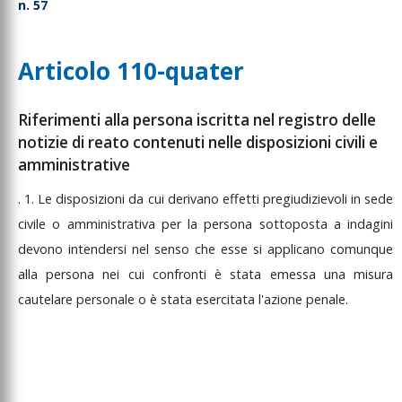
i autorizzazione a
n. 57
rocedere
ttività della polizia
iudiziaria in mancanza
Articolo 110-quater
i una condizione di
rocedibilita
Riferimenti alla persona iscritta nel registro delle
ccertamenti urgenti
ella polizia giudiziaria
notizie di reato contenuti nelle disposizioni civili e
amministrative
vvertimento del diritto
ll'assistenza del
ifensore
.
1.
Le
disposizioni
da
cui
derivano
effetti
pregiudizievoli
in
sede
civile
o
amministrativa
per
la
persona
sottoposta
a
indagini
nnotazioni e verbali
ella polizia giudiziaria
devono
intendersi
nel
senso
che
esse
si
applicano
comunque
ndagini sulla morte di
alla
persona
nei
cui
confronti
è
stata
emessa
una
misura
na persona per la
cautelare
personale
o
è
stata
esercitata
l'azione
penale.
uale sorge sospetto di
eato
ccertamenti tecnici
he modificano lo
tato dei luoghi, delle
ose o delle persone