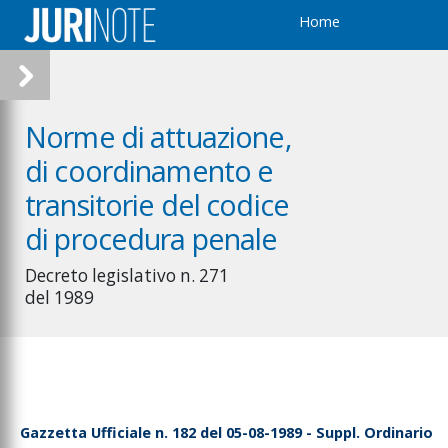
otizia di reato
Home
enunce e querele per
eati commessi in altro
tato dell'Unione
uropea
icezione della notizia
Norme di attuazione,
i reato
di coordinamento e
ichiesta dei certificati
transitorie del codice
ichiesta di
omunicazione delle
di procedura penale
scrizioni
nformazione sulle
Decreto legislativo n. 271
scrizioni
del 1989
iferimenti alla
ersona iscritta nel
egistro delle notizie di
eato contenuti nelle
isposizioni civili e
mministrative
Gazzetta Ufficiale n. 182 del 05-08-1989 - Suppl. Ordinario
equisiti della richiesta