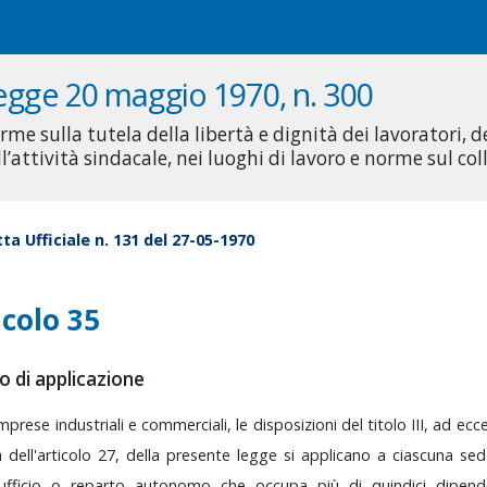
egge 20 maggio 1970, n. 300
rme sulla tutela della libertà e dignità dei lavoratori, d
ll’attività sindacale, nei luoghi di lavoro e norme sul c
ta Ufficiale n. 131 del 27-05-1970
icolo 35
 di applicazione
imprese
industriali
e
commerciali,
le
disposizioni
del
titolo
III,
ad
ecc
a
dell'articolo
27,
della
presente
legge
si
applicano
a
ciascuna
se
ufficio
o
reparto
autonomo
che
occupa
più
di
quindici
dipend