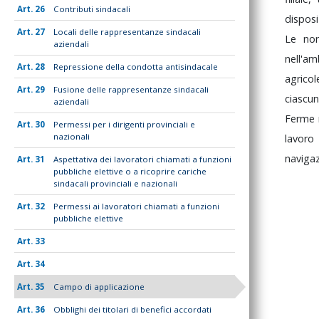
26
Contributi sindacali
disposi
27
Locali delle rappresentanze sindacali
Le
no
aziendali
nell'a
28
Repressione della condotta antisindacale
agrico
29
Fusione delle rappresentanze sindacali
ciascu
aziendali
Ferme
30
Permessi per i dirigenti provinciali e
nazionali
lavor
naviga
31
Aspettativa dei lavoratori chiamati a funzioni
pubbliche elettive o a ricoprire cariche
sindacali provinciali e nazionali
32
Permessi ai lavoratori chiamati a funzioni
pubbliche elettive
33
34
35
Campo di applicazione
36
Obblighi dei titolari di benefici accordati