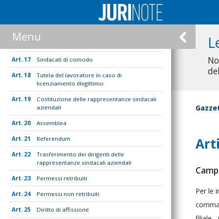
14
Diritto di associazione e di attività sindacale
15
Atti discriminatori
Menu
16
Trattamenti economici collettivi
L
discriminatori
No
17
Sindacati di comodo
de
18
Tutela del lavoratore in caso di
licenziamento illegittimo
19
Costituzione delle rappresentanze sindacali
Gazzet
aziendali
20
Assemblea
21
Referendum
Art
22
Trasferimento dei dirigenti delle
rappresentanze sindacali aziendali
Campo
23
Permessi retribuiti
Per
le
24
Permessi non retribuiti
comm
25
Diritto di affissione
filiale,