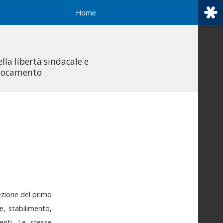
Home
ella libertà sindacale e
ollocamento
ezione
del
primo
de,
stabilimento,
enti.
Le
stesse