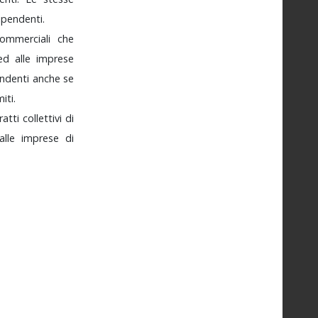
ipendenti.
commerciali
che
ed
alle
imprese
endenti
anche
se
miti.
ratti
collettivi
di
alle
imprese
di