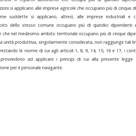
zioni
si
applicano
alle
imprese
agricole
che
occupano
più
di
cinque
d
rme
suddette
si
applicano,
altresì,
alle
imprese
industriali
e
mbito
dello
stesso
comune
occupano
più
di
quindici
dipendenti
le
che
nel
medesimo
ambito
territoriale
occupano
più
di
cinque
dip
na
unità
produttiva,
singolarmente
considerata,
non
raggiunge
tali
li
restando
le
norme
di
cui
agli
articoli
1,
8,
9,
14,
15,
16
e
17,
i
cont
o
provvedono
ad
applicare
i
principi
di
cui
alla
presente
legge
zione
per
il
personale
navigante.