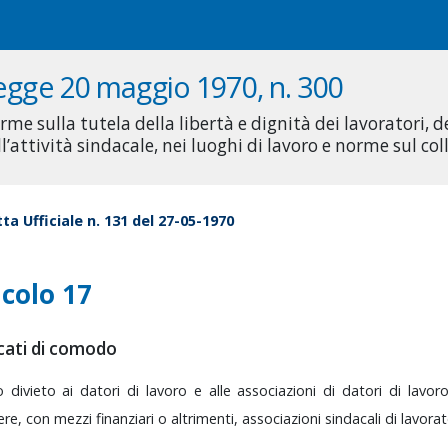
egge 20 maggio 1970, n. 300
rme sulla tutela della libertà e dignità dei lavoratori, d
ll’attività sindacale, nei luoghi di lavoro e norme sul c
ta Ufficiale n. 131 del 27-05-1970
icolo 17
cati di comodo
to
divieto
ai
datori
di
lavoro
e
alle
associazioni
di
datori
di
lavor
ere,
con
mezzi
finanziari
o
altrimenti,
associazioni
sindacali
di
lavorat