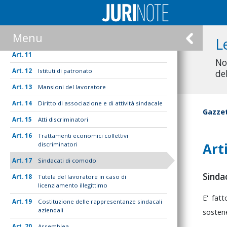
8
Divieto di indagini sulle opinioni
9
Tutela della salute e dell'integrità fisica
Menu
L
10
Lavoratori studenti
11
No
12
Istituti di patronato
de
13
Mansioni del lavoratore
14
Diritto di associazione e di attività sindacale
Gazzet
15
Atti discriminatori
16
Trattamenti economici collettivi
Art
discriminatori
17
Sindacati di comodo
Sinda
18
Tutela del lavoratore in caso di
licenziamento illegittimo
E'
fat
19
Costituzione delle rappresentanze sindacali
aziendali
sosten
20
Assemblea