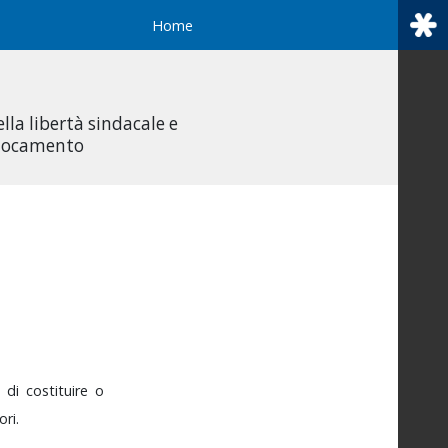
Home
ella libertà sindacale e
ollocamento
o
di
costituire
o
ori.