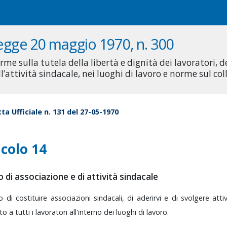
egge 20 maggio 1970, n. 300
rme sulla tutela della libertà e dignità dei lavoratori, d
ll’attività sindacale, nei luoghi di lavoro e norme sul c
ta Ufficiale n. 131 del 27-05-1970
icolo 14
o di associazione e di attività sindacale
to
di
costituire
associazioni
sindacali,
di
aderirvi
e
di
svolgere
atti
ito
a
tutti
i
lavoratori
all'interno
dei
luoghi
di
lavoro.