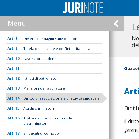
5
Accertamenti sanitari
6
Visite personali di controllo
Menu
L
7
Sanzioni disciplinari
No
8
Divieto di indagini sulle opinioni
de
9
Tutela della salute e dell'integrità fisica
10
Lavoratori studenti
Gazzet
11
12
Istituti di patronato
Art
13
Mansioni del lavoratore
14
Diritto di associazione e di attività sindacale
Diritt
15
Atti discriminatori
16
Trattamenti economici collettivi
Il
dirit
discriminatori
garant
17
Sindacati di comodo