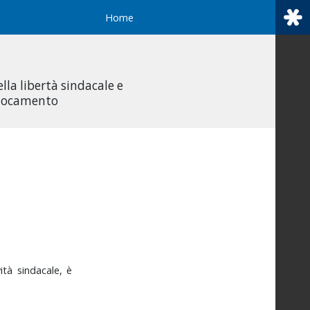
Home
ella libertà sindacale e
ollocamento
vità
sindacale,
è