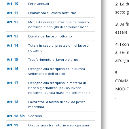
2.
La
d
10
Ferie annuali
sette
g
11
Limitazioni al lavoro notturno
12
Modalità di organizzazione del lavoro
3.
Ai
f
notturno e obblighi di comunicazione
essere
13
Durata del lavoro notturno
4.
I
con
14
Tutela in caso di prestazioni di lavoro
notturno
a
sei
15
Trasferimento al lavoro diurno
all'org
16
Deroghe alla disciplina della durata
5.
settimanale dell'orario
COM
17
Deroghe alla disciplina in materia di
riposo giornaliero, pause, lavoro
MODIF
notturno, durata massima settimanale
.
18
Lavoratori a bordo di navi da pesca
marittima
18-bis
Sanzioni
19
Disposizioni transitorie e abrogazioni