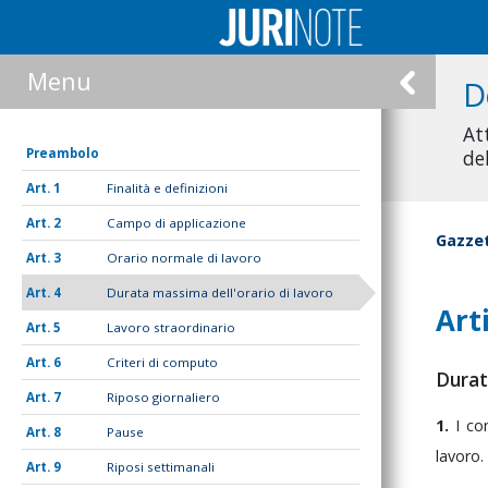
Menu
D
At
Preambolo
de
1
Finalità e definizioni
2
Campo di applicazione
Gazzet
3
Orario normale di lavoro
4
Durata massima dell'orario di lavoro
Art
5
Lavoro straordinario
6
Criteri di computo
Durat
7
Riposo giornaliero
1.
I
co
8
Pause
lavoro.
9
Riposi settimanali