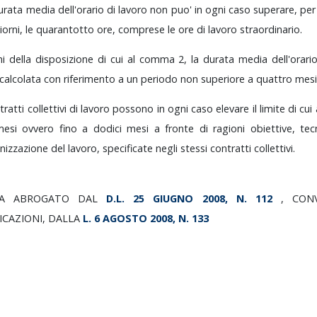
urata
media
dell'orario
di
lavoro
non
puo'
in
ogni
caso
superare,
pe
iorni,
le
quarantotto
ore,
comprese
le
ore
di
lavoro
straordinario.
ini
della
disposizione
di
cui
al
comma
2,
la
durata
media
dell'orar
calcolata
con
riferimento
a
un
periodo
non
superiore
a
quattro
mesi
tratti
collettivi
di
lavoro
possono
in
ogni
caso
elevare
il
limite
di
cui
mesi
ovvero
fino
a
dodici
mesi
a
fronte
di
ragioni
obiettive,
tec
anizzazione
del
lavoro,
specificate
negli
stessi
contratti
collettivi.
MA
ABROGATO
DAL
D.L.
25
GIUGNO
2008,
N.
112
,
CON
ICAZIONI,
DALLA
L.
6
AGOSTO
2008,
N.
133