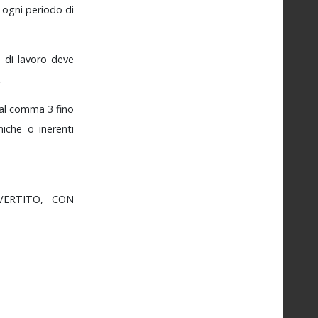
r
ogni
periodo
di
io
di
lavoro
deve
.
al
comma
3
fino
niche
o
inerenti
VERTITO,
CON