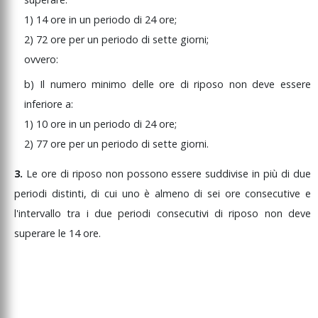
1)
14
ore
in
un
periodo
di
24
ore;
2)
72
ore
per
un
periodo
di
sette
giorni;
ovvero:
b)
Il
numero
minimo
delle
ore
di
riposo
non
deve
essere
inferiore
a:
1)
10
ore
in
un
periodo
di
24
ore;
2)
77
ore
per
un
periodo
di
sette
giorni.
3.
Le
ore
di
riposo
non
possono
essere
suddivise
in
più
di
due
periodi
distinti,
di
cui
uno
è
almeno
di
sei
ore
consecutive
e
l'intervallo
tra
i
due
periodi
consecutivi
di
riposo
non
deve
superare
le
14
ore.