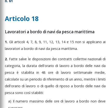
n. 61
Articolo 18
Lavoratori a bordo di navi da pesca marittima
1.
Gli
articoli
4,
7,
8,
9,
11,
12,
13,
14
e
15
non
si
applicano
ai
lavoratori
a
bordo
di
navi
da
pesca
marittima.
2.
Fatte
salve
le
disposizioni
dei
contratti
collettivi
nazionali
di
categoria,
la
durata
dell'orario
di
lavoro
a
bordo
delle
navi
da
pesca
è
stabilita
in
48
ore
di
lavoro
settimanale
medie,
calcolate
su
un
periodo
di
riferimento
di
un
anno,
mentre
i
limiti
dell'orario
di
lavoro
o
di
quello
di
riposo
a
bordo
delle
navi
da
pesca
sono
così
stabiliti:
a)
Il
numero
massimo
delle
ore
di
lavoro
a
bordo
non
deve
superare: