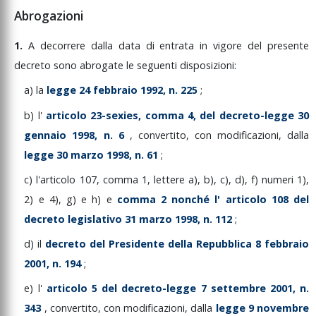
Abrogazioni
1.
A
decorrere
dalla
data
di
entrata
in
vigore
del
presente
decreto
sono
abrogate
le
seguenti
disposizioni:
a)
la
legge
24
febbraio
1992,
n.
225
;
b)
l'
articolo
23-sexies,
comma
4,
del
decreto-legge
30
gennaio
1998,
n.
6
,
convertito,
con
modificazioni,
dalla
legge
30
marzo
1998,
n.
61
;
c)
l'articolo
107,
comma
1,
lettere
a),
b),
c),
d),
f)
numeri
1),
2)
e
4),
g)
e
h)
e
comma
2
nonché
l'
articolo
108
del
decreto
legislativo
31
marzo
1998,
n.
112
;
d)
il
decreto
del
Presidente
della
Repubblica
8
febbraio
2001,
n.
194
;
e)
l'
articolo
5
del
decreto-legge
7
settembre
2001,
n.
343
,
convertito,
con
modificazioni,
dalla
legge
9
novembre