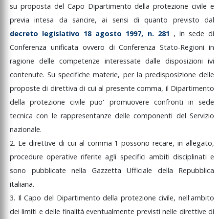
su
proposta
del
Capo
Dipartimento
della
protezione
civile
e
previa
intesa
da
sancire,
ai
sensi
di
quanto
previsto
dal
decreto
legislativo
18
agosto
1997,
n.
281
,
in
sede
di
Conferenza
unificata
ovvero
di
Conferenza
Stato-Regioni
in
ragione
delle
competenze
interessate
dalle
disposizioni
ivi
contenute.
Su
specifiche
materie,
per
la
predisposizione
delle
proposte
di
direttiva
di
cui
al
presente
comma,
il
Dipartimento
della
protezione
civile
puo'
promuovere
confronti
in
sede
tecnica
con
le
rappresentanze
delle
componenti
del
Servizio
nazionale.
2.
Le
direttive
di
cui
al
comma
1
possono
recare,
in
allegato,
procedure
operative
riferite
agli
specifici
ambiti
disciplinati
e
sono
pubblicate
nella
Gazzetta
Ufficiale
della
Repubblica
italiana.
3.
Il
Capo
del
Dipartimento
della
protezione
civile,
nell'ambito
dei
limiti
e
delle
finalità
eventualmente
previsti
nelle
direttive
di