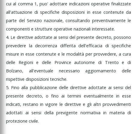
cui
al
comma
1,
puo'
adottare
indicazioni
operative
finalizzate
all'attuazione
di
specifiche
disposizioni
in
esse
contenute
da
parte
del
Servizio
nazionale,
consultando
preventivamente
le
componenti
e
strutture
operative
nazionali
interessate.
4.
Le
direttive
adottate
ai
sensi
del
presente
decreto,
possono
prevedere
la
decorrenza
differita
dell'efficacia
di
specifiche
misure
in
esse
contenute
e
le
modalità
per
provvedere,
a
cura
delle
Regioni
e
delle
Province
autonome
di
Trento
e
di
Bolzano,
all'eventuale
necessario
aggiornamento
delle
rispettive
disposizioni
tecniche.
5.
Fino
alla
pubblicazione
delle
direttive
adottate
ai
sensi
del
presente
decreto,
o
fino
ai
termini
eventualmente
in
esse
indicati,
restano
in
vigore
le
direttive
e
gli
altri
provvedimenti
adottati
ai
sensi
della
previgente
normativa
in
materia
di
protezione
civile.