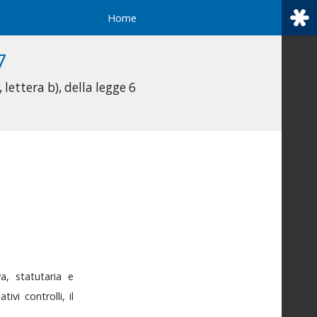
Home
7
lettera b), della legge 6
iva,
statutaria
e
lativi
controlli,
il