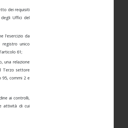
etto
dei
requisiti
à
degli
Uffici
del
one
l'esercizio
da
l
registro
unico
l'articolo
61;
o,
una
relazione
el
Terzo
settore
lo
95,
commi
2
e
dine
ai
controlli,
le
attività
di
cui