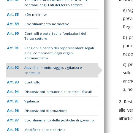
contabili degli Enti del terzo settore
a)
vi
88
«De minimis»
prev
89
Coordinamento normativo
Regi
90
Controlli e poteri sulle fondazioni del
b)
p
Terzo settore
par
91
Sanzioni a carico dei rappresentanti legali
e dei componenti degli organi
nazi
amministrativi
c)
p
92
Attività di monitoraggio, vigilanza e
sull
controllo
anc
93
Controllo
3,
no
94
Disposizioni in materia di controlli fiscali
95
Vigilanza
2.
Res
alle
ve
96
Disposizioni di attuazione
all'arti
97
Coordinamento delle politiche di governo
98
Modifiche al codice civile