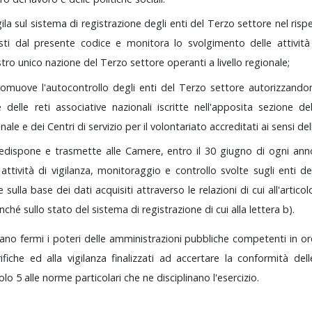
gila
sul
sistema
di
registrazione
degli
enti
del
Terzo
settore
nel
risp
isti
dal
presente
codice
e
monitora
lo
svolgimento
delle
attivit
stro
unico
nazione
del
Terzo
settore
operanti
a
livello
regionale;
romuove
l'autocontrollo
degli
enti
del
Terzo
settore
autorizzand
te
delle
reti
associative
nazionali
iscritte
nell'apposita
sezione
de
onale
e
dei
Centri
di
servizio
per
il
volontariato
accreditati
ai
sensi
del
redispone
e
trasmette
alle
Camere,
entro
il
30
giugno
di
ogni
ann
e
attività
di
vigilanza,
monitoraggio
e
controllo
svolte
sugli
enti
d
he
sulla
base
dei
dati
acquisiti
attraverso
le
relazioni
di
cui
all'artico
nché
sullo
stato
del
sistema
di
registrazione
di
cui
alla
lettera
b).
tano
fermi
i
poteri
delle
amministrazioni
pubbliche
competenti
in
or
rifiche
ed
alla
vigilanza
finalizzati
ad
accertare
la
conformità
del
colo
5
alle
norme
particolari
che
ne
disciplinano
l'esercizio.