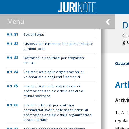
79
Disposizioni in materia di imposte sui
redditi
Menu
80
Regime forfetario degli enti del Terzo
D
settore non commerciali
Co
81
Social Bonus
gi
82
Disposizioni in materia di imposte indirette
e tributi locali
83
Detrazioni e deduzioni per erogazioni
liberali
Gazzet
84
Regime fiscale delle organizzazioni di
volontariato e degli enti filantropici
Art
85
Regime fiscale delle associazioni di
promozione sociale e delle società di
mutuo soccorso
Attivi
86
Regime forfetario per le attività
commerciali svolte dalle associazioni di
1.
Al
promozione sociale e dalle organizzazioni
di volontariato
regol
Minist
87
Tenuta e conservazione delle scritture