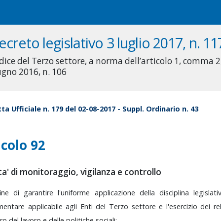
ecreto legislativo 3 luglio 2017, n. 11
dice del Terzo settore, a norma dell’articolo 1, comma 2, 
ugno 2016, n. 106
ta Ufficiale n. 179 del 02-08-2017 - Suppl. Ordinario n. 43
icolo 92
ta' di monitoraggio, vigilanza e controllo
fine
di
garantire
l'uniforme
applicazione
della
disciplina
legislat
amentare
applicabile
agli
Enti
del
Terzo
settore
e
l'esercizio
dei
re
ero
del
lavoro
e
delle
politiche
sociali: