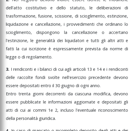
dell'atto
costitutivo
e
dello
statuto,
le
deliberazioni
di
trasformazione,
fusione,
scissione,
di
scioglimento,
estinzione,
liquidazione
e
cancellazione,
i
provvedimenti
che
ordinano
lo
scioglimento,
dispongono
la
cancellazione
o
accertano
l'estinzione,
le
generalità
dei
liquidatori
e
tutti
gli
altri
atti
e
fatti
la
cui
iscrizione
è
espressamente
prevista
da
norme
di
legge
o
di
regolamento.
3.
I
rendiconti
e
i
bilanci
di
cui
agli
articoli
13
e
14
e
i
rendiconti
delle
raccolte
fondi
svolte
nell'esercizio
precedente
devono
essere
depositati
entro
il
30
giugno
di
ogni
anno.
Entro
trenta
giorni
decorrenti
da
ciascuna
modifica,
devono
essere
pubblicate
le
informazioni
aggiornate
e
depositati
gli
atti
di
cui
ai
commi
1e
2,
incluso
l'eventuale
riconoscimento
della
personalità
giuridica.
4.
In
caso
di
mancato
o
incompleto
deposito
degli
atti
e
dei