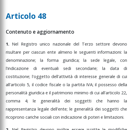
Articolo 48
Contenuto e aggiornamento
1.
Nel
Registro
unico
nazionale
del
Terzo
settore
devono
risultare
per
ciascun
ente
almeno
le
seguenti
informazioni:
la
denominazione;
la
forma
giuridica;
la
sede
legale,
con
l'indicazione
di
eventuali
sedi
secondarie;
la
data
di
costituzione;
l'oggetto
dell'attività
di
interesse
generale
di
cui
all'articolo
5,
il
codice
fiscale
o
la
partita
IVA;
il
possesso
della
personalità
giuridica
e
il
patrimonio
minimo
di
cui
all'articolo
22,
comma
4;
le
generalità
dei
soggetti
che
hanno
la
rappresentanza
legale
dell'ente;
le
generalità
dei
soggetti
che
ricoprono
cariche
sociali
con
indicazione
di
poteri
e
limitazioni.
2.
Nel
Registro
devono
inoltre
essere
iscritte
le
modifiche