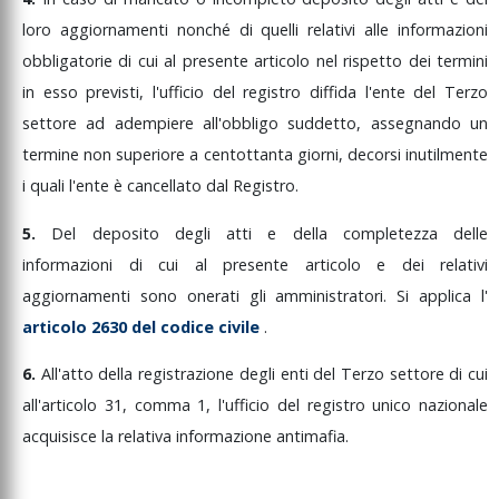
loro
aggiornamenti
nonché
di
quelli
relativi
alle
informazioni
obbligatorie
di
cui
al
presente
articolo
nel
rispetto
dei
termini
in
esso
previsti,
l'ufficio
del
registro
diffida
l'ente
del
Terzo
settore
ad
adempiere
all'obbligo
suddetto,
assegnando
un
termine
non
superiore
a
centottanta
giorni,
decorsi
inutilmente
i
quali
l'ente
è
cancellato
dal
Registro.
5.
Del
deposito
degli
atti
e
della
completezza
delle
informazioni
di
cui
al
presente
articolo
e
dei
relativi
aggiornamenti
sono
onerati
gli
amministratori.
Si
applica
l'
articolo
2630
del
codice
civile
.
6.
All'atto
della
registrazione
degli
enti
del
Terzo
settore
di
cui
all'articolo
31,
comma
1,
l'ufficio
del
registro
unico
nazionale
acquisisce
la
relativa
informazione
antimafia.