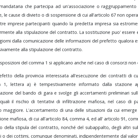
mandataria
che
partecipa
ad
un'associazione
o
raggruppament
e,
le
cause
di
divieto
o
di
sospensione
di
cui
all'articolo
67
non
oper
ltre
imprese
partecipanti
quando
la
predetta
impresa
sia
estrom
ormente
alla
stipulazione
del
contratto.
La
sostituzione
puo'
essere
giorni
dalla
comunicazione
delle
informazioni
del
prefetto
qualora
e
sivamente
alla
stipulazione
del
contratto.
isposizioni
del
comma
1
si
applicano
anche
nel
caso
di
consorzi
non
efetto
della
provincia
interessata
all'esecuzione
dei
contratti
di
c
a
1,
lettera
a)
è
tempestivamente
informato
dalla
stazione
a
cazione
del
bando
di
gara
e
svolge
gli
accertamenti
preliminari
sul
quali
il
rischio
di
tentativi
di
infiltrazione
mafiosa,
nel
caso
di
p
to
maggiore.
L'accertamento
di
una
delle
situazioni
da
cui
emerg
azione
mafiosa,
di
cui
all'articolo
84,
comma
4,
ed
all'
articolo
91,
co
to
della
stipula
del
contratto,
nonché
del
subappalto,
degli
altri
su
ni
o
dei
cottimi,
comunque
denominati,
indipendentemente
dal
valor