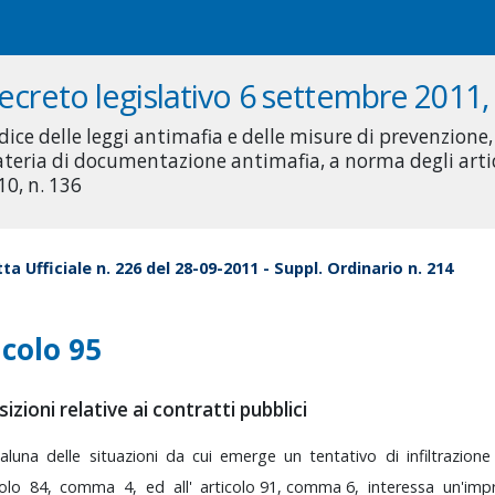
ecreto legislativo 6 settembre 2011, 
dice delle leggi antimafia e delle misure di prevenzione
teria di documentazione antimafia, a norma degli artico
10, n. 136
ta Ufficiale n. 226 del 28-09-2011 - Suppl. Ordinario n. 214
icolo 95
izioni relative ai contratti pubblici
taluna
delle
situazioni
da
cui
emerge
un
tentativo
di
infiltrazion
icolo
84,
comma
4,
ed
all'
articolo
91,
comma
6
,
interessa
un'im