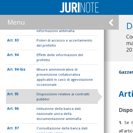
90
Competenza al rilascio
dell'informazione antimafia
91
Informazione antimafia
Menu
D
92
Procedimento di rilascio delle
informazioni antimafia
Co
93
Poteri di accesso e accertamento
ma
del prefetto
20
94
Effetti delle informazioni del
prefetto
94-bis
Misure amministrative di
Gazzet
prevenzione collaborativa
applicabili in caso di agevolazione
occasionale
Art
95
Disposizioni relative ai contratti
pubblici
96
Istituzione della banca dati
Dispos
nazionale unica della
documentazione antimafia
1.
Se
97
Consultazione della banca dati
all'art