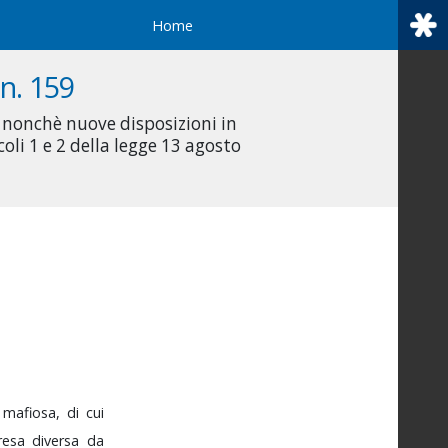
Home
n. 159
, nonchè nuove disposizioni in
li 1 e 2 della legge 13 agosto
e
mafiosa,
di
cui
presa
diversa
da