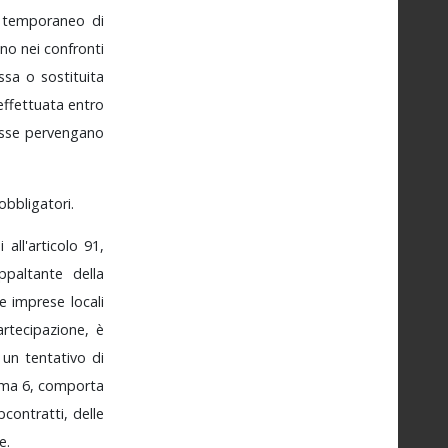
o
temporaneo
di
ano
nei
confronti
essa
o
sostituita
effettuata
entro
sse
pervengano
obbligatori.
ui
all'articolo
91,
ppaltante
della
le
imprese
locali
artecipazione,
è
e
un
tentativo
di
mma
6
,
comporta
bcontratti,
delle
e.