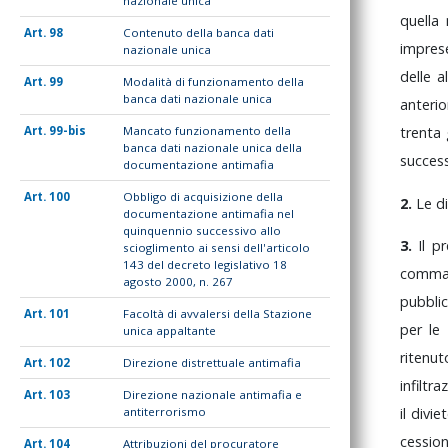
nazionale unica
quella
98
Contenuto della banca dati
impres
nazionale unica
delle
a
99
Modalità di funzionamento della
banca dati nazionale unica
anteri
99-bis
Mancato funzionamento della
trenta
banca dati nazionale unica della
succes
documentazione antimafia
100
Obbligo di acquisizione della
2.
Le
d
documentazione antimafia nel
quinquennio successivo allo
3.
Il
pr
scioglimento ai sensi dell'articolo
143 del decreto legislativo 18
comm
agosto 2000, n. 267
pubbli
101
Facoltà di avvalersi della Stazione
per
le
unica appaltante
ritenu
102
Direzione distrettuale antimafia
infiltr
103
Direzione nazionale antimafia e
antiterrorismo
il
divie
cessio
104
Attribuzioni del procuratore