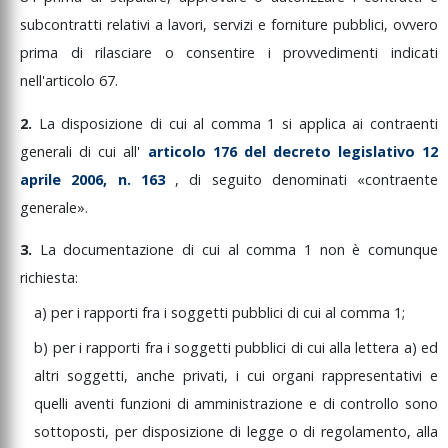
subcontratti
relativi
a
lavori,
servizi
e
forniture
pubblici,
ovvero
prima
di
rilasciare
o
consentire
i
provvedimenti
indicati
nell'articolo
67.
2.
La
disposizione
di
cui
al
comma
1
si
applica
ai
contraenti
generali
di
cui
all'
articolo
176
del
decreto
legislativo
12
aprile
2006,
n.
163
,
di
seguito
denominati
«contraente
generale».
3.
La
documentazione
di
cui
al
comma
1
non
è
comunque
richiesta:
a)
per
i
rapporti
fra
i
soggetti
pubblici
di
cui
al
comma
1;
b)
per
i
rapporti
fra
i
soggetti
pubblici
di
cui
alla
lettera
a)
ed
altri
soggetti,
anche
privati,
i
cui
organi
rappresentativi
e
quelli
aventi
funzioni
di
amministrazione
e
di
controllo
sono
sottoposti,
per
disposizione
di
legge
o
di
regolamento,
alla