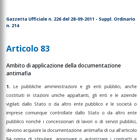
Gazzetta Ufficiale n. 226 del 28-09-2011 - Suppl. Ordinario
n. 214
Articolo 83
Ambito di applicazione della documentazione
antimafia
1.
Le
pubbliche
amministrazioni
e
gli
enti
pubblici,
anche
costituiti
in
stazioni
uniche
appaltanti,
gli
enti
e
le
aziende
vigilati
dallo
Stato
o
da
altro
ente
pubblico
e
le
società
o
imprese
comunque
controllate
dallo
Stato
o
da
altro
ente
pubblico
nonché
i
concessionari
di
lavori
o
di
servizi
pubblici,
devono
acquisire
la
documentazione
antimafia
di
cui
all'articolo
84
prima
di
stipulare,
approvare
o
autorizzare
i
contratti
e