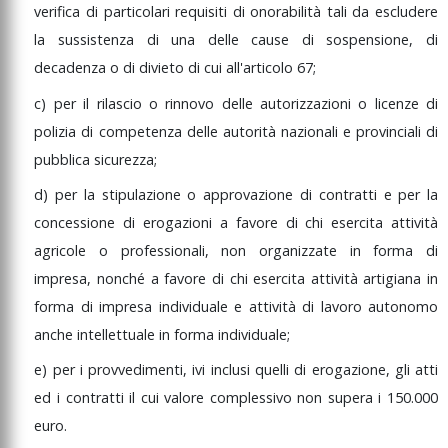
verifica
di
particolari
requisiti
di
onorabilità
tali
da
escludere
la
sussistenza
di
una
delle
cause
di
sospensione,
di
decadenza
o
di
divieto
di
cui
all'articolo
67;
c)
per
il
rilascio
o
rinnovo
delle
autorizzazioni
o
licenze
di
polizia
di
competenza
delle
autorità
nazionali
e
provinciali
di
pubblica
sicurezza;
d)
per
la
stipulazione
o
approvazione
di
contratti
e
per
la
concessione
di
erogazioni
a
favore
di
chi
esercita
attività
agricole
o
professionali,
non
organizzate
in
forma
di
impresa,
nonché
a
favore
di
chi
esercita
attività
artigiana
in
forma
di
impresa
individuale
e
attività
di
lavoro
autonomo
anche
intellettuale
in
forma
individuale;
e)
per
i
provvedimenti,
ivi
inclusi
quelli
di
erogazione,
gli
atti
ed
i
contratti
il
cui
valore
complessivo
non
supera
i
150.000
euro.