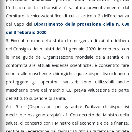
L'efficacia
di
tali
dispositivi
è
valutata
preventivamente
dal
Comitato
tecnico-scientifico
di
cui
all'articolo
2
dell'ordinanza
del
Capo
del
Dipartimento
della
protezione
civile
n.
630
del
3
febbraio
2020
.
3.
Fino
al
termine
dello
stato
di
emergenza
di
cui
alla
delibera
del
Consiglio
dei
ministri
del
31
gennaio
2020,
in
coerenza
con
le
linee
guida
dell'Organizzazione
mondiale
della
sanità
e
in
conformità
alle
attuali
evidenze
scientifiche,
è
consentito
fare
ricorso
alle
mascherine
chirurgiche,
quale
dispositivo
idoneo
a
proteggere
gli
operatori
sanitari;
sono
utilizzabili
anche
mascherine
prive
del
marchio
CE,
previa
valutazione
da
parte
dell'Istituto
superiore
di
sanità.
Art.
5-ter
(Disposizioni
per
garantire
l'utilizzo
di
dispositivi
medici
per
ossigenoterapia).
-
1.
Con
decreto
del
Ministro
della
salute,
di
concerto
con
il
Ministro
dell'economia
e
delle
finanze,
sentite
la
Federazione
dei
farmacisti
titolari
di
farmacie
private