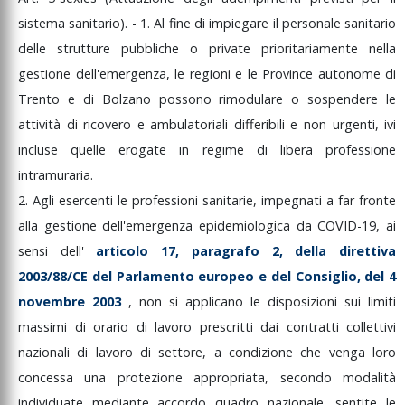
sistema
sanitario).
-
1.
Al
fine
di
impiegare
il
personale
sanitario
delle
strutture
pubbliche
o
private
prioritariamente
nella
gestione
dell'emergenza,
le
regioni
e
le
Province
autonome
di
Trento
e
di
Bolzano
possono
rimodulare
o
sospendere
le
attività
di
ricovero
e
ambulatoriali
differibili
e
non
urgenti,
ivi
incluse
quelle
erogate
in
regime
di
libera
professione
intramuraria.
2.
Agli
esercenti
le
professioni
sanitarie,
impegnati
a
far
fronte
alla
gestione
dell'emergenza
epidemiologica
da
COVID-19,
ai
sensi
dell'
articolo
17,
paragrafo
2,
della
direttiva
2003/88/CE
del
Parlamento
europeo
e
del
Consiglio,
del
4
novembre
2003
,
non
si
applicano
le
disposizioni
sui
limiti
massimi
di
orario
di
lavoro
prescritti
dai
contratti
collettivi
nazionali
di
lavoro
di
settore,
a
condizione
che
venga
loro
concessa
una
protezione
appropriata,
secondo
modalità
individuate
mediante
accordo
quadro
nazionale,
sentite
le