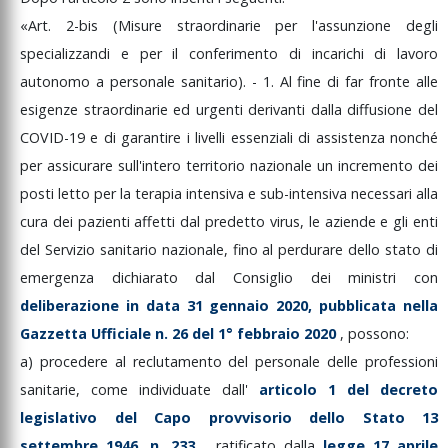
«Art.
2-bis
(Misure
straordinarie
per
l'assunzione
degli
specializzandi
e
per
il
conferimento
di
incarichi
di
lavoro
autonomo
a
personale
sanitario).
-
1.
Al
fine
di
far
fronte
alle
esigenze
straordinarie
ed
urgenti
derivanti
dalla
diffusione
del
COVID-19
e
di
garantire
i
livelli
essenziali
di
assistenza
nonché
per
assicurare
sull'intero
territorio
nazionale
un
incremento
dei
posti
letto
per
la
terapia
intensiva
e
sub-intensiva
necessari
alla
cura
dei
pazienti
affetti
dal
predetto
virus,
le
aziende
e
gli
enti
del
Servizio
sanitario
nazionale,
fino
al
perdurare
dello
stato
di
emergenza
dichiarato
dal
Consiglio
dei
ministri
con
deliberazione
in
data
31
gennaio
2020,
pubblicata
nella
Gazzetta
Ufficiale
n.
26
del
1°
febbraio
2020
,
possono:
a)
procedere
al
reclutamento
del
personale
delle
professioni
sanitarie,
come
individuate
dall'
articolo
1
del
decreto
legislativo
del
Capo
provvisorio
dello
Stato
13
settembre
1946,
n.
233
,
ratificato
dalla
legge
17
aprile