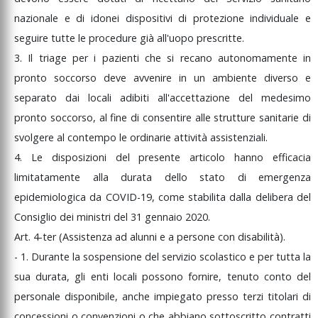
nazionale
e
di
idonei
dispositivi
di
protezione
individuale
e
seguire
tutte
le
procedure
già
all'uopo
prescritte.
3.
Il
triage
per
i
pazienti
che
si
recano
autonomamente
in
pronto
soccorso
deve
avvenire
in
un
ambiente
diverso
e
separato
dai
locali
adibiti
all'accettazione
del
medesimo
pronto
soccorso,
al
fine
di
consentire
alle
strutture
sanitarie
di
svolgere
al
contempo
le
ordinarie
attività
assistenziali.
4.
Le
disposizioni
del
presente
articolo
hanno
efficacia
limitatamente
alla
durata
dello
stato
di
emergenza
epidemiologica
da
COVID-19,
come
stabilita
dalla
delibera
del
Consiglio
dei
ministri
del
31
gennaio
2020.
Art.
4-ter
(Assistenza
ad
alunni
e
a
persone
con
disabilità).
-
1.
Durante
la
sospensione
del
servizio
scolastico
e
per
tutta
la
sua
durata,
gli
enti
locali
possono
fornire,
tenuto
conto
del
personale
disponibile,
anche
impiegato
presso
terzi
titolari
di
concessioni
o
convenzioni
o
che
abbiano
sottoscritto
contratti