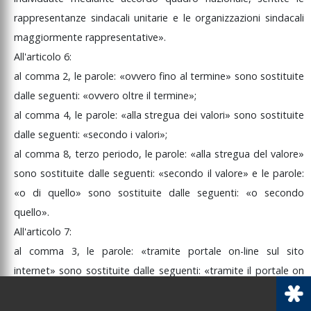
rappresentanze
sindacali
unitarie
e
le
organizzazioni
sindacali
maggiormente
rappresentative».
All'articolo
6:
al
comma
2,
le
parole:
«ovvero
fino
al
termine»
sono
sostituite
dalle
seguenti:
«ovvero
oltre
il
termine»;
al
comma
4,
le
parole:
«alla
stregua
dei
valori»
sono
sostituite
dalle
seguenti:
«secondo
i
valori»;
al
comma
8,
terzo
periodo,
le
parole:
«alla
stregua
del
valore»
sono
sostituite
dalle
seguenti:
«secondo
il
valore»
e
le
parole:
«o
di
quello»
sono
sostituite
dalle
seguenti:
«o
secondo
quello».
All'articolo
7:
al
comma
3,
le
parole:
«tramite
portale
on-line
sul
sito
internet»
sono
sostituite
dalle
seguenti:
«tramite
il
portale
on
line
nel
sito
internet».
All'articolo
8: