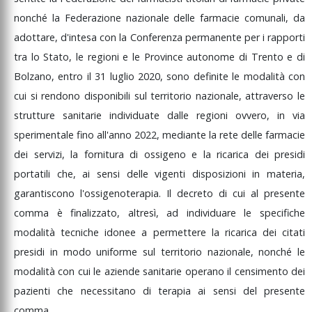
nonché
la
Federazione
nazionale
delle
farmacie
comunali,
da
adottare,
d'intesa
con
la
Conferenza
permanente
per
i
rapporti
tra
lo
Stato,
le
regioni
e
le
Province
autonome
di
Trento
e
di
Bolzano,
entro
il
31
luglio
2020,
sono
definite
le
modalità
con
cui
si
rendono
disponibili
sul
territorio
nazionale,
attraverso
le
strutture
sanitarie
individuate
dalle
regioni
ovvero,
in
via
sperimentale
fino
all'anno
2022,
mediante
la
rete
delle
farmacie
dei
servizi,
la
fornitura
di
ossigeno
e
la
ricarica
dei
presidi
portatili
che,
ai
sensi
delle
vigenti
disposizioni
in
materia,
garantiscono
l'ossigenoterapia.
Il
decreto
di
cui
al
presente
comma
è
finalizzato,
altresì,
ad
individuare
le
specifiche
modalità
tecniche
idonee
a
permettere
la
ricarica
dei
citati
presidi
in
modo
uniforme
sul
territorio
nazionale,
nonché
le
modalità
con
cui
le
aziende
sanitarie
operano
il
censimento
dei
pazienti
che
necessitano
di
terapia
ai
sensi
del
presente
comma.