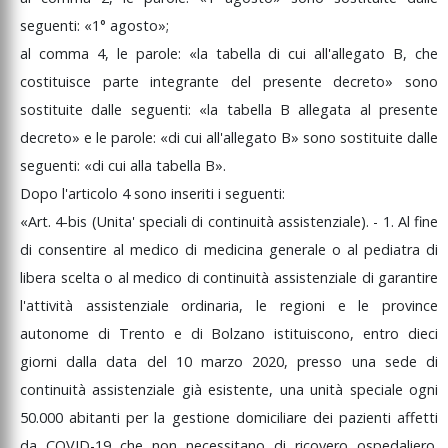
seguenti:
«1°
agosto»;
al
comma
4,
le
parole:
«la
tabella
di
cui
all'allegato
B,
che
costituisce
parte
integrante
del
presente
decreto»
sono
sostituite
dalle
seguenti:
«la
tabella
B
allegata
al
presente
decreto»
e
le
parole:
«di
cui
all'allegato
B»
sono
sostituite
dalle
seguenti:
«di
cui
alla
tabella
B».
Dopo
l'articolo
4
sono
inseriti
i
seguenti:
«Art.
4-bis
(Unita'
speciali
di
continuità
assistenziale).
-
1.
Al
fine
di
consentire
al
medico
di
medicina
generale
o
al
pediatra
di
libera
scelta
o
al
medico
di
continuità
assistenziale
di
garantire
l'attività
assistenziale
ordinaria,
le
regioni
e
le
province
autonome
di
Trento
e
di
Bolzano
istituiscono,
entro
dieci
giorni
dalla
data
del
10
marzo
2020,
presso
una
sede
di
continuità
assistenziale
già
esistente,
una
unità
speciale
ogni
50.000
abitanti
per
la
gestione
domiciliare
dei
pazienti
affetti
da
COVID-19
che
non
necessitano
di
ricovero
ospedaliero.