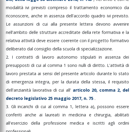
modalità
ivi
previsti
compreso
il
trattamento
economico
da
riconoscere,
anche
in
assenza
dell'accordo
quadro
ivi
previsto.
Le
assunzioni
di
cui
alla
presente
lettera
devono
avvenire
nell'ambito
delle
strutture
accreditate
della
rete
formativa
e
la
relativa
attività
deve
essere
coerente
con
il
progetto
formativo
deliberato
dal
consiglio
della
scuola
di
specializzazione.
2.
I
contratti
di
lavoro
autonomo
stipulati
in
assenza
dei
presupposti
di
cui
al
comma
1
sono
nulli
di
diritto.
L'attività
di
lavoro
prestata
ai
sensi
del
presente
articolo
durante
lo
stato
di
emergenza
integra,
per
la
durata
della
stessa,
il
requisito
dell'anzianità
lavorativa
di
cui
all'
articolo
20,
comma
2,
del
decreto
legislativo
25
maggio
2017,
n.
75
.
3.
Gli
incarichi
di
cui
al
comma
1,
lettera
a),
possono
essere
conferiti
anche
ai
laureati
in
medicina
e
chirurgia,
abilitati
all'esercizio
della
professione
medica
e
iscritti
agli
ordini
professionali.