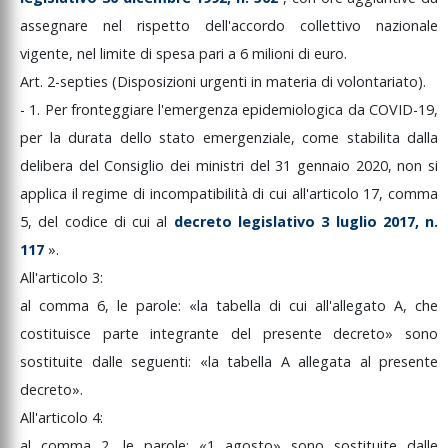
assegnare
nel
rispetto
dell'accordo
collettivo
nazionale
vigente,
nel
limite
di
spesa
pari
a
6
milioni
di
euro.
Art.
2-septies
(Disposizioni
urgenti
in
materia
di
volontariato).
-
1.
Per
fronteggiare
l'emergenza
epidemiologica
da
COVID-19,
per
la
durata
dello
stato
emergenziale,
come
stabilita
dalla
delibera
del
Consiglio
dei
ministri
del
31
gennaio
2020,
non
si
applica
il
regime
di
incompatibilità
di
cui
all'articolo
17,
comma
5,
del
codice
di
cui
al
decreto
legislativo
3
luglio
2017,
n.
117
».
All'articolo
3:
al
comma
6,
le
parole:
«la
tabella
di
cui
all'allegato
A,
che
costituisce
parte
integrante
del
presente
decreto»
sono
sostituite
dalle
seguenti:
«la
tabella
A
allegata
al
presente
decreto».
All'articolo
4:
al
comma
2,
le
parole:
«1
agosto»
sono
sostituite
dalle