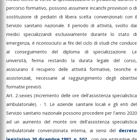
percorso
formativo,
possono
assumere
incarichi
provvisori
o
di
sostituzione
di
pediatri
di
libera
scelta
convenzionati
con
il
Servizio
sanitario
nazionale.
Il
periodo
di
attività,
svolto
dai
medici
specializzandi
esclusivamente
durante
lo
stato
di
emergenza,
è
riconosciuto
ai
fini
del
ciclo
di
studi
che
conduce
al
conseguimento
del
diploma
di
specializzazione.
Le
università,
ferma
restando
la
durata
legale
del
corso,
assicurano
il
recupero
delle
attività
formative,
teoriche
e
assistenziali,
necessarie
al
raggiungimento
degli
obiettivi
formativi
previsti.
Art.
2-sexies
(Incremento
delle
ore
dell'assistenza
specialistica
ambulatoriale).
-
1.
Le
aziende
sanitarie
locali
e
gli
enti
del
Servizio
sanitario
nazionale
possono
procedere
per
l'anno
2020
ad
un
aumento
del
monte
ore
dell'assistenza
specialistica
ambulatoriale
convenzionata
interna,
ai
sensi
del
decreto
legislativo
30
dicembre
1992,
n.
502
,
con
ore
aggiuntive
da