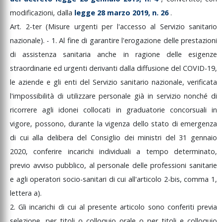
modificazioni,
dalla
legge
28
marzo
2019,
n.
26
.
Art.
2-ter
(Misure
urgenti
per
l'accesso
al
Servizio
sanitario
nazionale).
-
1.
Al
fine
di
garantire
l'erogazione
delle
prestazioni
di
assistenza
sanitaria
anche
in
ragione
delle
esigenze
straordinarie
ed
urgenti
derivanti
dalla
diffusione
del
COVID-19,
le
aziende
e
gli
enti
del
Servizio
sanitario
nazionale,
verificata
l'impossibilità
di
utilizzare
personale
già
in
servizio
nonché
di
ricorrere
agli
idonei
collocati
in
graduatorie
concorsuali
in
vigore,
possono,
durante
la
vigenza
dello
stato
di
emergenza
di
cui
alla
delibera
del
Consiglio
dei
ministri
del
31
gennaio
2020,
conferire
incarichi
individuali
a
tempo
determinato,
previo
avviso
pubblico,
al
personale
delle
professioni
sanitarie
e
agli
operatori
socio-sanitari
di
cui
all'articolo
2-bis,
comma
1,
lettera
a).
2.
Gli
incarichi
di
cui
al
presente
articolo
sono
conferiti
previa
selezione,
per
titoli
o
colloquio
orale
o
per
titoli
e
colloquio