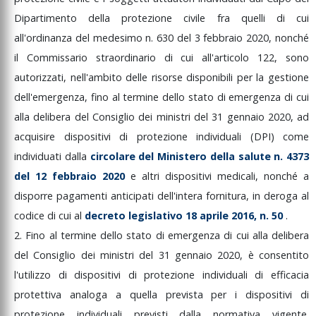
Dipartimento
della
protezione
civile
fra
quelli
di
cui
all'ordinanza
del
medesimo
n.
630
del
3
febbraio
2020,
nonché
il
Commissario
straordinario
di
cui
all'articolo
122,
sono
autorizzati,
nell'ambito
delle
risorse
disponibili
per
la
gestione
dell'emergenza,
fino
al
termine
dello
stato
di
emergenza
di
cui
alla
delibera
del
Consiglio
dei
ministri
del
31
gennaio
2020,
ad
acquisire
dispositivi
di
protezione
individuali
(DPI)
come
individuati
dalla
circolare
del
Ministero
della
salute
n.
4373
del
12
febbraio
2020
e
altri
dispositivi
medicali,
nonché
a
disporre
pagamenti
anticipati
dell'intera
fornitura,
in
deroga
al
codice
di
cui
al
decreto
legislativo
18
aprile
2016,
n.
50
.
2.
Fino
al
termine
dello
stato
di
emergenza
di
cui
alla
delibera
del
Consiglio
dei
ministri
del
31
gennaio
2020,
è
consentito
l'utilizzo
di
dispositivi
di
protezione
individuali
di
efficacia
protettiva
analoga
a
quella
prevista
per
i
dispositivi
di
protezione
individuali
previsti
dalla
normativa
vigente.