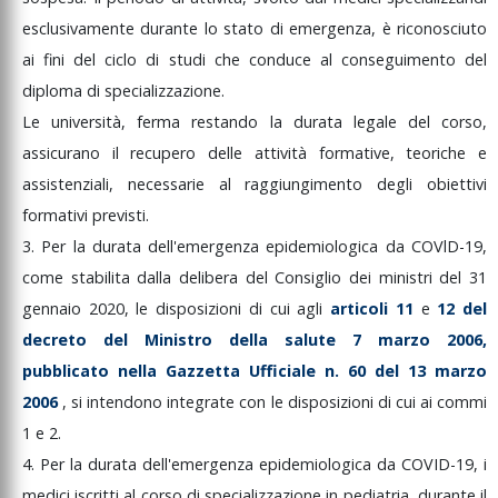
esclusivamente
durante
lo
stato
di
emergenza,
è
riconosciuto
ai
fini
del
ciclo
di
studi
che
conduce
al
conseguimento
del
diploma
di
specializzazione.
Le
università,
ferma
restando
la
durata
legale
del
corso,
assicurano
il
recupero
delle
attività
formative,
teoriche
e
assistenziali,
necessarie
al
raggiungimento
degli
obiettivi
formativi
previsti.
3.
Per
la
durata
dell'emergenza
epidemiologica
da
COVlD-19,
come
stabilita
dalla
delibera
del
Consiglio
dei
ministri
del
31
gennaio
2020,
le
disposizioni
di
cui
agli
articoli
11
e
12
del
decreto
del
Ministro
della
salute
7
marzo
2006,
pubblicato
nella
Gazzetta
Ufficiale
n.
60
del
13
marzo
2006
,
si
intendono
integrate
con
le
disposizioni
di
cui
ai
commi
1
e
2.
4.
Per
la
durata
dell'emergenza
epidemiologica
da
COVID-19,
i
medici
iscritti
al
corso
di
specializzazione
in
pediatria,
durante
il