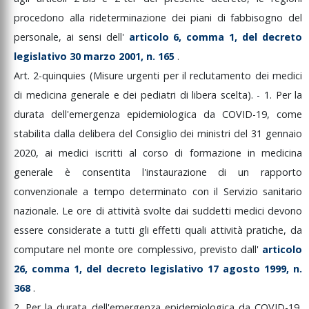
procedono
alla
rideterminazione
dei
piani
di
fabbisogno
del
personale,
ai
sensi
dell'
articolo
6,
comma
1,
del
decreto
legislativo
30
marzo
2001,
n.
165
.
Art.
2-quinquies
(Misure
urgenti
per
il
reclutamento
dei
medici
di
medicina
generale
e
dei
pediatri
di
libera
scelta).
-
1.
Per
la
durata
dell'emergenza
epidemiologica
da
COVID-19,
come
stabilita
dalla
delibera
del
Consiglio
dei
ministri
del
31
gennaio
2020,
ai
medici
iscritti
al
corso
di
formazione
in
medicina
generale
è
consentita
l'instaurazione
di
un
rapporto
convenzionale
a
tempo
determinato
con
il
Servizio
sanitario
nazionale.
Le
ore
di
attività
svolte
dai
suddetti
medici
devono
essere
considerate
a
tutti
gli
effetti
quali
attività
pratiche,
da
computare
nel
monte
ore
complessivo,
previsto
dall'
articolo
26,
comma
1,
del
decreto
legislativo
17
agosto
1999,
n.
368
.
2.
Per
la
durata
dell'emergenza
epidemiologica
da
COVID-19,