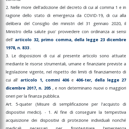
2.
Nelle
more
dell'adozione
del
decreto
di
cui
al
comma
1
e
in
ragione
dello
stato
di
emergenza
da
COVID-19,
di
cui
alla
delibera
del
Consiglio
dei
ministri
del
31
gennaio
2020,
il
Ministro
della
salute
puo'
provvedere
con
ordinanza
ai
sensi
dell'
articolo
32,
primo
comma,
della
legge
23
dicembre
1978,
n.
833
.
3.
Le
disposizioni
di
cui
al
presente
articolo
sono
attuate
mediante
le
risorse
strumentali,
umane
e
finanziarie
previste
a
legislazione
vigente,
nel
rispetto
dei
limiti
di
finanziamento
di
cui
all'
articolo
1,
commi
406
e
406-ter,
della
legge
27
dicembre
2017,
n.
205
,
e
non
determinano
nuovi
o
maggiori
oneri
per
la
finanza
pubblica.
Art.
5-quater
(Misure
di
semplificazione
per
l'acquisto
di
dispositivi
medici).
-
1.
Al
fine
di
conseguire
la
tempestiva
acquisizione
dei
dispositivi
di
protezione
individuali
nonché
medicali
necessari
per
fronteggiare
l'emergenza