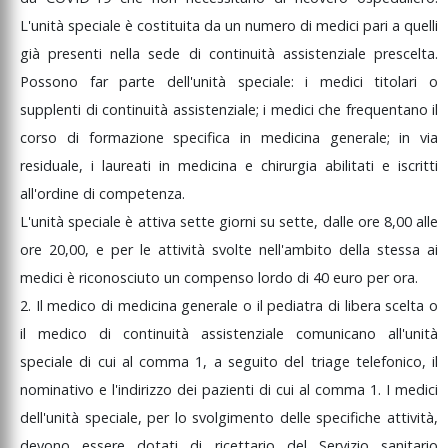
L'unità
speciale
è
costituita
da
un
numero
di
medici
pari
a
quelli
già
presenti
nella
sede
di
continuità
assistenziale
prescelta.
Possono
far
parte
dell'unità
speciale:
i
medici
titolari
o
supplenti
di
continuità
assistenziale;
i
medici
che
frequentano
il
corso
di
formazione
specifica
in
medicina
generale;
in
via
residuale,
i
laureati
in
medicina
e
chirurgia
abilitati
e
iscritti
all'ordine
di
competenza.
L'unità
speciale
è
attiva
sette
giorni
su
sette,
dalle
ore
8,00
alle
ore
20,00,
e
per
le
attività
svolte
nell'ambito
della
stessa
ai
medici
è
riconosciuto
un
compenso
lordo
di
40
euro
per
ora.
2.
Il
medico
di
medicina
generale
o
il
pediatra
di
libera
scelta
o
il
medico
di
continuità
assistenziale
comunicano
all'unità
speciale
di
cui
al
comma
1,
a
seguito
del
triage
telefonico,
il
nominativo
e
l'indirizzo
dei
pazienti
di
cui
al
comma
1.
I
medici
dell'unità
speciale,
per
lo
svolgimento
delle
specifiche
attività,
devono
essere
dotati
di
ricettario
del
Servizio
sanitario