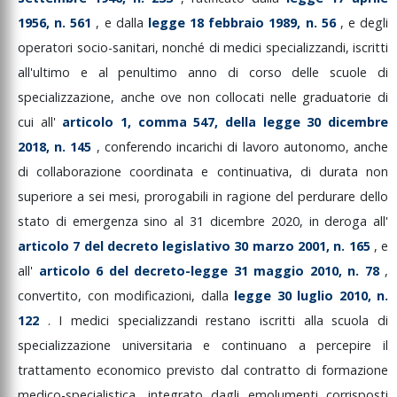
1956,
n.
561
,
e
dalla
legge
18
febbraio
1989,
n.
56
,
e
degli
operatori
socio-sanitari,
nonché
di
medici
specializzandi,
iscritti
all'ultimo
e
al
penultimo
anno
di
corso
delle
scuole
di
specializzazione,
anche
ove
non
collocati
nelle
graduatorie
di
cui
all'
articolo
1,
comma
547,
della
legge
30
dicembre
2018,
n.
145
,
conferendo
incarichi
di
lavoro
autonomo,
anche
di
collaborazione
coordinata
e
continuativa,
di
durata
non
superiore
a
sei
mesi,
prorogabili
in
ragione
del
perdurare
dello
stato
di
emergenza
sino
al
31
dicembre
2020,
in
deroga
all'
articolo
7
del
decreto
legislativo
30
marzo
2001,
n.
165
,
e
all'
articolo
6
del
decreto-legge
31
maggio
2010,
n.
78
,
convertito,
con
modificazioni,
dalla
legge
30
luglio
2010,
n.
122
.
I
medici
specializzandi
restano
iscritti
alla
scuola
di
specializzazione
universitaria
e
continuano
a
percepire
il
trattamento
economico
previsto
dal
contratto
di
formazione
medico-specialistica,
integrato
dagli
emolumenti
corrisposti