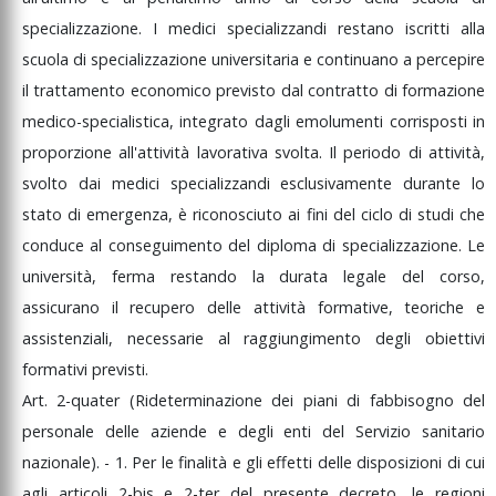
specializzazione.
I
medici
specializzandi
restano
iscritti
alla
scuola
di
specializzazione
universitaria
e
continuano
a
percepire
il
trattamento
economico
previsto
dal
contratto
di
formazione
medico-specialistica,
integrato
dagli
emolumenti
corrisposti
in
proporzione
all'attività
lavorativa
svolta.
Il
periodo
di
attività,
svolto
dai
medici
specializzandi
esclusivamente
durante
lo
stato
di
emergenza,
è
riconosciuto
ai
fini
del
ciclo
di
studi
che
conduce
al
conseguimento
del
diploma
di
specializzazione.
Le
università,
ferma
restando
la
durata
legale
del
corso,
assicurano
il
recupero
delle
attività
formative,
teoriche
e
assistenziali,
necessarie
al
raggiungimento
degli
obiettivi
formativi
previsti.
Art.
2-quater
(Rideterminazione
dei
piani
di
fabbisogno
del
personale
delle
aziende
e
degli
enti
del
Servizio
sanitario
nazionale).
-
1.
Per
le
finalità
e
gli
effetti
delle
disposizioni
di
cui
agli
articoli
2-bis
e
2-ter
del
presente
decreto,
le
regioni