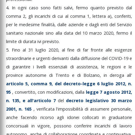
4.
In
ogni
caso
sono
fatti
salvi,
fermo
quanto
previsto
dal
comma
2,
gli
incarichi
di
cui
al
comma
1,
lettera
a),
conferiti,
per
le
medesime
finalità,
dalle
aziende
e
dagli
enti
del
Servizio
sanitario
nazionale
sino
alla
data
del
10
marzo
2020,
fermo
il
limite
di
durata
ivi
previsto.
5.
Fino
al
31
luglio
2020,
al
fine
di
far
fronte
alle
esigenze
straordinarie
e
urgenti
derivanti
dalla
diffusione
del
COVID-19
e
di
garantire
i
livelli
essenziali
di
assistenza,
le
regioni
e
le
province
autonome
di
Trento
e
di
Bolzano,
in
deroga
all'
articolo
5,
comma
9,
del
decreto-legge
6
luglio
2012,
n.
95
,
convertito,
con
modificazioni,
dalla
legge
7
agosto
2012,
n.
135,
e
all'articolo
7
del
decreto
legislativo
30
marzo
2001,
n.
165
,
verificata
l'impossibilità
di
assumere
personale,
anche
facendo
ricorso
agli
idonei
collocati
in
graduatorie
concorsuali
in
vigore,
possono
conferire
incarichi
di
lavoro
autonomo,
anche
di
collaborazione
coordinata
e
continuativa,