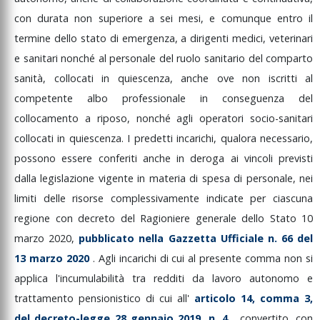
con
durata
non
superiore
a
sei
mesi,
e
comunque
entro
il
termine
dello
stato
di
emergenza,
a
dirigenti
medici,
veterinari
e
sanitari
nonché
al
personale
del
ruolo
sanitario
del
comparto
sanità,
collocati
in
quiescenza,
anche
ove
non
iscritti
al
competente
albo
professionale
in
conseguenza
del
collocamento
a
riposo,
nonché
agli
operatori
socio-sanitari
collocati
in
quiescenza.
I
predetti
incarichi,
qualora
necessario,
possono
essere
conferiti
anche
in
deroga
ai
vincoli
previsti
dalla
legislazione
vigente
in
materia
di
spesa
di
personale,
nei
limiti
delle
risorse
complessivamente
indicate
per
ciascuna
regione
con
decreto
del
Ragioniere
generale
dello
Stato
10
marzo
2020,
pubblicato
nella
Gazzetta
Ufficiale
n.
66
del
13
marzo
2020
.
Agli
incarichi
di
cui
al
presente
comma
non
si
applica
l'incumulabilità
tra
redditi
da
lavoro
autonomo
e
trattamento
pensionistico
di
cui
all'
articolo
14,
comma
3,
del
decreto-legge
28
gennaio
2019,
n.
4
,
convertito,
con