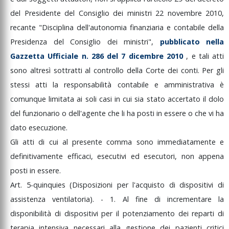
del
Presidente
del
Consiglio
dei
ministri
22
novembre
2010,
recante
"Disciplina
dell'autonomia
finanziaria
e
contabile
della
Presidenza
del
Consiglio
dei
ministri",
pubblicato
nella
Gazzetta
Ufficiale
n.
286
del
7
dicembre
2010
,
e
tali
atti
sono
altresì
sottratti
al
controllo
della
Corte
dei
conti.
Per
gli
stessi
atti
la
responsabilità
contabile
e
amministrativa
è
comunque
limitata
ai
soli
casi
in
cui
sia
stato
accertato
il
dolo
del
funzionario
o
dell'agente
che
li
ha
posti
in
essere
o
che
vi
ha
dato
esecuzione.
Gli
atti
di
cui
al
presente
comma
sono
immediatamente
e
definitivamente
efficaci,
esecutivi
ed
esecutori,
non
appena
posti
in
essere.
Art.
5-quinquies
(Disposizioni
per
l'acquisto
di
dispositivi
di
assistenza
ventilatoria).
-
1.
Al
fine
di
incrementare
la
disponibilità
di
dispositivi
per
il
potenziamento
dei
reparti
di
terapia
intensiva
necessari
alla
gestione
dei
pazienti
critici