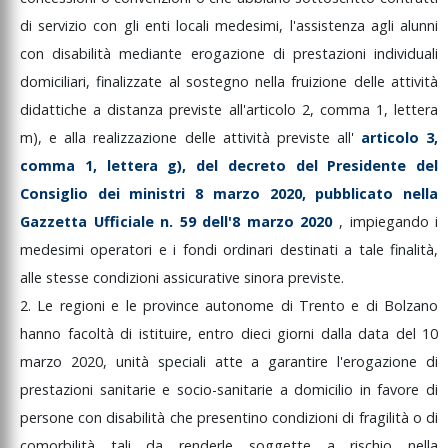
di
servizio
con
gli
enti
locali
medesimi,
l'assistenza
agli
alunni
con
disabilità
mediante
erogazione
di
prestazioni
individuali
domiciliari,
finalizzate
al
sostegno
nella
fruizione
delle
attività
didattiche
a
distanza
previste
all'articolo
2,
comma
1,
lettera
m),
e
alla
realizzazione
delle
attività
previste
all'
articolo
3,
comma
1,
lettera
g),
del
decreto
del
Presidente
del
Consiglio
dei
ministri
8
marzo
2020,
pubblicato
nella
Gazzetta
Ufficiale
n.
59
dell'8
marzo
2020
,
impiegando
i
medesimi
operatori
e
i
fondi
ordinari
destinati
a
tale
finalità,
alle
stesse
condizioni
assicurative
sinora
previste.
2.
Le
regioni
e
le
province
autonome
di
Trento
e
di
Bolzano
hanno
facoltà
di
istituire,
entro
dieci
giorni
dalla
data
del
10
marzo
2020,
unità
speciali
atte
a
garantire
l'erogazione
di
prestazioni
sanitarie
e
socio-sanitarie
a
domicilio
in
favore
di
persone
con
disabilità
che
presentino
condizioni
di
fragilità
o
di
comorbilità
tali
da
renderle
soggette
a
rischio
nella