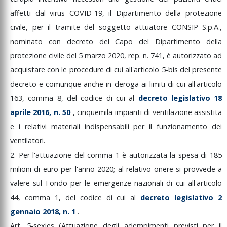
affetti
dal
virus
COVID-19,
il
Dipartimento
della
protezione
civile,
per
il
tramite
del
soggetto
attuatore
CONSIP
S.p.A.,
nominato
con
decreto
del
Capo
del
Dipartimento
della
protezione
civile
del
5
marzo
2020,
rep.
n.
741,
è
autorizzato
ad
acquistare
con
le
procedure
di
cui
all'articolo
5-bis
del
presente
decreto
e
comunque
anche
in
deroga
ai
limiti
di
cui
all'articolo
163,
comma
8,
del
codice
di
cui
al
decreto
legislativo
18
aprile
2016,
n.
50
,
cinquemila
impianti
di
ventilazione
assistita
e
i
relativi
materiali
indispensabili
per
il
funzionamento
dei
ventilatori.
2.
Per
l'attuazione
del
comma
1
è
autorizzata
la
spesa
di
185
milioni
di
euro
per
l'anno
2020;
al
relativo
onere
si
provvede
a
valere
sul
Fondo
per
le
emergenze
nazionali
di
cui
all'articolo
44,
comma
1,
del
codice
di
cui
al
decreto
legislativo
2
gennaio
2018,
n.
1
.
Art.
5-sexies
(Attuazione
degli
adempimenti
previsti
per
il