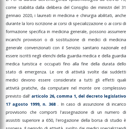
come
stabilita
dalla
delibera
del
Consiglio
dei
ministri
del
31
gennaio
2020,
i
laureati
in
medicina
e
chirurgia
abilitati,
anche
durante
la
loro
iscrizione
ai
corsi
di
specializzazione
o
ai
corsi
di
formazione
specifica
in
medicina
generale,
possono
assumere
incarichi
provvisori
o
di
sostituzione
di
medici
di
medicina
generale
convenzionati
con
il
Servizio
sanitario
nazionale
ed
essere
iscritti
negli
elenchi
della
guardia
medica
e
della
guardia
medica
turistica
e
occupati
fino
alla
fine
della
durata
dello
stato
di
emergenza.
Le
ore
di
attività
svolte
dai
suddetti
medici
devono
essere
considerate
a
tutti
gli
effetti
quali
attività
pratiche,
da
computare
nel
monte
ore
complessivo
previsto
dall'
articolo
26,
comma
1,
del
decreto
legislativo
17
agosto
1999,
n.
368
.
In
caso
di
assunzione
di
incarico
provvisorio
che
comporti
l'assegnazione
di
un
numero
di
assistiti
superiore
a
650,
l'erogazione
della
borsa
di
studio
è
sospesa.
Il
periodo
di
attività,
svolto
dai
medici
specializzandi