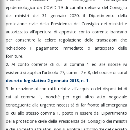
epidemiologica
da
COVID-19
di
cui
alla
delibera
del
Consiglio
dei
ministri
del
31
gennaio
2020,
il
Dipartimento
della
protezione
civile
della
Presidenza
del
Consiglio
dei
ministri
è
autorizzato
all'apertura
di
apposito
conto
corrente
bancario
per
consentire
la
celere
regolazione
delle
transazioni
che
richiedono
il
pagamento
immediato
o
anticipato
delle
forniture.
2.
Al
conto
corrente
di
cui
al
comma
1
ed
alle
risorse
ivi
esistenti
si
applica
l'articolo
27,
commi
7
e
8,
del
codice
di
cui
al
decreto
legislativo
2
gennaio
2018,
n.
1
.
3.
In
relazione
ai
contratti
relativi
all'acquisto
dei
dispositivi
di
cui
al
comma
1,
nonché
per
ogni
altro
atto
negoziale
conseguente
alla
urgente
necessità
di
far
fronte
all'emergenza
di
cui
allo
stesso
comma
1,
posto
in
essere
dal
Dipartimento
della
protezione
civile
della
Presidenza
del
Consiglio
dei
ministri
e
dai
soggetti
attuatori,
non
si
applica
l'articolo
29
del
decreto