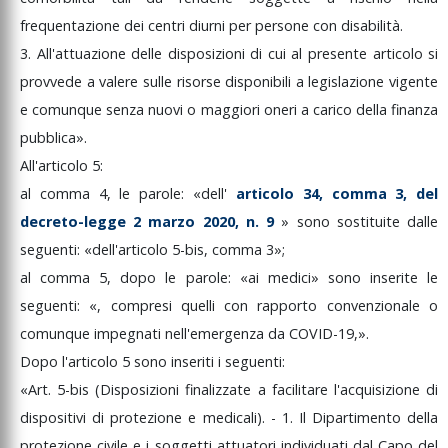
frequentazione
dei
centri
diurni
per
persone
con
disabilità.
3.
All'attuazione
delle
disposizioni
di
cui
al
presente
articolo
si
provvede
a
valere
sulle
risorse
disponibili
a
legislazione
vigente
e
comunque
senza
nuovi
o
maggiori
oneri
a
carico
della
finanza
pubblica».
All'articolo
5:
al
comma
4,
le
parole:
«dell'
articolo
34,
comma
3,
del
decreto-legge
2
marzo
2020,
n.
9
»
sono
sostituite
dalle
seguenti:
«dell'articolo
5-bis,
comma
3»;
al
comma
5,
dopo
le
parole:
«ai
medici»
sono
inserite
le
seguenti:
«,
compresi
quelli
con
rapporto
convenzionale
o
comunque
impegnati
nell'emergenza
da
COVID-19,».
Dopo
l'articolo
5
sono
inseriti
i
seguenti:
«Art.
5-bis
(Disposizioni
finalizzate
a
facilitare
l'acquisizione
di
dispositivi
di
protezione
e
medicali).
-
1.
Il
Dipartimento
della
protezione
civile
e
i
soggetti
attuatori
individuati
dal
Capo
del