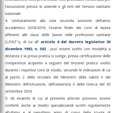
l'assunzione
presso
le
aziende
e
gli
enti
del
Servizio
sanitario
nazionale.
4.
Limitatamente
alla
sola
seconda
sessione
dell'anno
accademico
2018/2019,
l'esame
finale
dei
corsi
di
laurea
afferenti
alle
classi
delle
lauree
nelle
professioni
sanitarie
(L/SNT1),
di
cui
all'
articolo
6
del
decreto
legislativo
30
dicembre
1992,
n.
502
,
puo'
essere
svolto
con
modalità
a
distanza
e
la
prova
pratica
si
svolge,
previa
certificazione
delle
competenze
acquisite
a
seguito
del
tirocinio
pratico
svolto
durante
i
rispettivi
corsi
di
studio,
secondo
le
indicazioni
di
cui
al
punto
2
della
circolare
del
Ministero
della
salute
e
del
Ministero
dell'istruzione,
dell'università
e
della
ricerca
del
30
settembre
2016.
5.
Gli
incarichi
di
cui
al
presente
articolo
possono
essere
conferiti
anche
ai
medici
specializzandi
iscritti
regolarmente
all'ultimo
e
al
penultimo
anno
di
corso
della
scuola
di