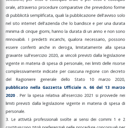
orale,
attraverso
procedure
comparative
che
prevedono
forme
di
pubblicità
semplificata,
quali
la
pubblicazione
dell'avviso
solo
nel
sito
internet
dell'azienda
che
lo
bandisce
e
per
una
durata
minima
di
cinque
giorni,
hanno
la
durata
di
un
anno
e
non
sono
rinnovabili.
I
predetti
incarichi,
qualora
necessario,
possono
essere
conferiti
anche
in
deroga,
limitatamente
alla
spesa
gravante
sull'esercizio
2020,
ai
vincoli
previsti
dalla
legislazione
vigente
in
materia
di
spesa
di
personale,
nei
limiti
delle
risorse
complessivamente
indicate
per
ciascuna
regione
con
decreto
del
Ragioniere
generale
dello
Stato
10
marzo
2020,
pubblicato
nella
Gazzetta
Ufficiale
n.
66
del
13
marzo
2020
.
Per
la
spesa
relativa
all'esercizio
2021
si
provvede
nei
limiti
previsti
dalla
legislazione
vigente
in
materia
di
spesa
di
personale.
3.
Le
attività
professionali
svolte
ai
sensi
dei
commi
1
e
2
costituiscono
titoli
preferenziali
nelle
procedure
concorsuali
per