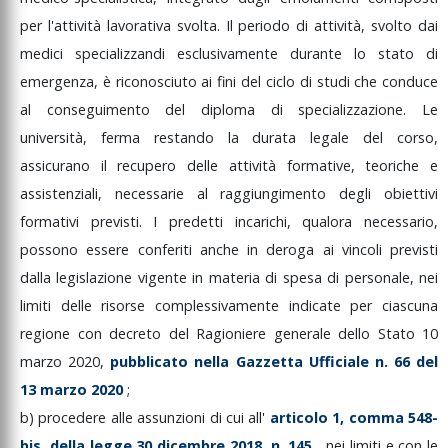
per
l'attività
lavorativa
svolta.
Il
periodo
di
attività,
svolto
dai
medici
specializzandi
esclusivamente
durante
lo
stato
di
emergenza,
è
riconosciuto
ai
fini
del
ciclo
di
studi
che
conduce
al
conseguimento
del
diploma
di
specializzazione.
Le
università,
ferma
restando
la
durata
legale
del
corso,
assicurano
il
recupero
delle
attività
formative,
teoriche
e
assistenziali,
necessarie
al
raggiungimento
degli
obiettivi
formativi
previsti.
I
predetti
incarichi,
qualora
necessario,
possono
essere
conferiti
anche
in
deroga
ai
vincoli
previsti
dalla
legislazione
vigente
in
materia
di
spesa
di
personale,
nei
limiti
delle
risorse
complessivamente
indicate
per
ciascuna
regione
con
decreto
del
Ragioniere
generale
dello
Stato
10
marzo
2020,
pubblicato
nella
Gazzetta
Ufficiale
n.
66
del
13
marzo
2020
;
b)
procedere
alle
assunzioni
di
cui
all'
articolo
1,
comma
548-
bis,
della
legge
30
dicembre
2018,
n.
145
,
nei
limiti
e
con
le