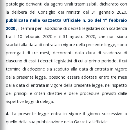
patologie
derivanti
da
agenti
virali
trasmissibili,
dichiarato
con
la
delibera
del
Consiglio
dei
ministri
del
31
gennaio
2020,
pubblicata
nella
Gazzetta
Ufficiale
n.
26
del
1°
febbraio
2020
,
i
termini
per
l'adozione
di
decreti
legislativi
con
scadenza
tra
il
10
febbraio
2020
e
il
31
agosto
2020,
che
non
siano
scaduti
alla
data
di
entrata
in
vigore
della
presente
legge,
sono
prorogati
di
tre
mesi,
decorrenti
dalla
data
di
scadenza
di
ciascuno
di
essi.
I
decreti
legislativi
di
cui
al
primo
periodo,
il
cui
termine
di
adozione
sia
scaduto
alla
data
di
entrata
in
vigore
della
presente
legge,
possono
essere
adottati
entro
tre
mesi
dalla
data
di
entrata
in
vigore
della
presente
legge,
nel
rispetto
dei
principi
e
criteri
direttivi
e
delle
procedure
previsti
dalle
rispettive
leggi
di
delega.
4.
La
presente
legge
entra
in
vigore
il
giorno
successivo
a
quello
della
sua
pubblicazione
nella
Gazzetta
Ufficiale.