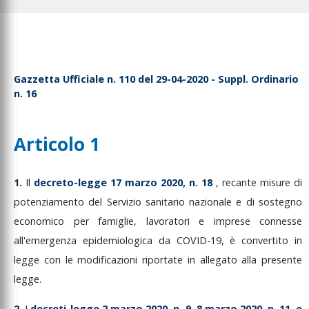
Gazzetta Ufficiale n. 110 del 29-04-2020 - Suppl. Ordinario
n. 16
Articolo 1
1.
Il
decreto-legge
17
marzo
2020,
n.
18
,
recante
misure
di
potenziamento
del
Servizio
sanitario
nazionale
e
di
sostegno
economico
per
famiglie,
lavoratori
e
imprese
connesse
all'emergenza
epidemiologica
da
COVID-19,
è
convertito
in
legge
con
le
modificazioni
riportate
in
allegato
alla
presente
legge.
2.
I
decreti-legge
2
marzo
2020,
n.
9,
8
marzo
2020,
n.
11,
e