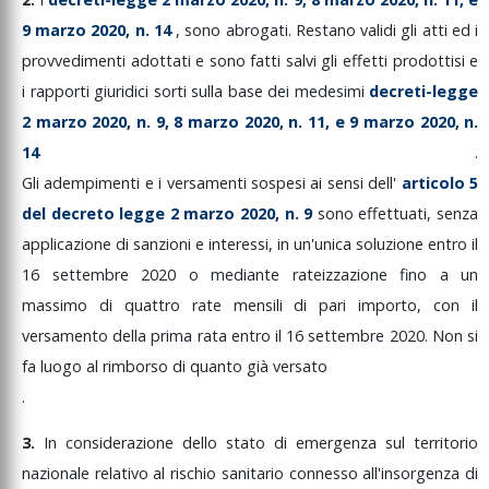
9
marzo
2020,
n.
14
,
sono
abrogati.
Restano
validi
gli
atti
ed
i
provvedimenti
adottati
e
sono
fatti
salvi
gli
effetti
prodottisi
e
i
rapporti
giuridici
sorti
sulla
base
dei
medesimi
decreti-legge
2
marzo
2020,
n.
9,
8
marzo
2020,
n.
11,
e
9
marzo
2020,
n.
14
.
Gli
adempimenti
e
i
versamenti
sospesi
ai
sensi
dell'
articolo
5
del
decreto
legge
2
marzo
2020,
n.
9
sono
effettuati,
senza
applicazione
di
sanzioni
e
interessi,
in
un'unica
soluzione
entro
il
16
settembre
2020
o
mediante
rateizzazione
fino
a
un
massimo
di
quattro
rate
mensili
di
pari
importo,
con
il
versamento
della
prima
rata
entro
il
16
settembre
2020.
Non
si
fa
luogo
al
rimborso
di
quanto
già
versato
.
3.
In
considerazione
dello
stato
di
emergenza
sul
territorio
nazionale
relativo
al
rischio
sanitario
connesso
all'insorgenza
di