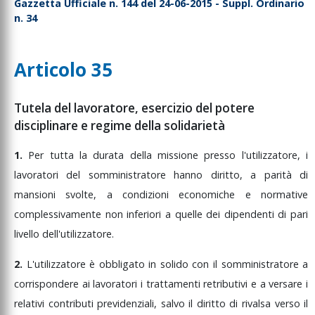
Gazzetta Ufficiale n. 144 del 24-06-2015 - Suppl. Ordinario
n. 34
Articolo 35
Tutela del lavoratore, esercizio del potere
disciplinare e regime della solidarietà
1.
Per
tutta
la
durata
della
missione
presso
l'utilizzatore,
i
lavoratori
del
somministratore
hanno
diritto,
a
parità
di
mansioni
svolte,
a
condizioni
economiche
e
normative
complessivamente
non
inferiori
a
quelle
dei
dipendenti
di
pari
livello
dell'utilizzatore.
2.
L'utilizzatore
è
obbligato
in
solido
con
il
somministratore
a
corrispondere
ai
lavoratori
i
trattamenti
retributivi
e
a
versare
i
relativi
contributi
previdenziali,
salvo
il
diritto
di
rivalsa
verso
il