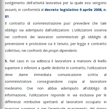
svolgimento
dell'attività
lavorativa
per
la
quale
essi
vengono
assunti,
in
conformità
al
decreto
legislativo
9
aprile
2008,
n.
81
.
Il
contratto
di
somministrazione
puo'
prevedere
che
tale
obbligo
sia
adempiuto
dall'utilizzatore.
L'utilizzatore
osserva
nei
confronti
dei
lavoratori
somministrati
gli
obblighi
di
prevenzione
e
protezione
cui
è
tenuto,
per
legge
e
contratto
collettivo,
nei
confronti
dei
propri
dipendenti.
5.
Nel
caso
in
cui
adibisca
il
lavoratore
a
mansioni
di
livello
superiore
o
inferiore
a
quelle
dedotte
in
contratto,
l'utilizzatore
deve
darne
immediata
comunicazione
scritta
al
somministratore
consegnandone
copia
al
lavoratore
medesimo.
Ove
non
abbia
adempiuto
all'obbligo
di
informazione,
l'utilizzatore
risponde
in
via
esclusiva
per
le
differenze
retributive
spettanti
al
lavoratore
occupato
in
mansioni
superiori
e
per
l'eventuale
risarcimento
del
danno