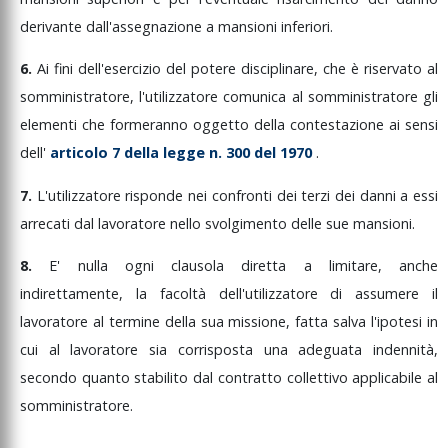
derivante
dall'assegnazione
a
mansioni
inferiori.
6.
Ai
fini
dell'esercizio
del
potere
disciplinare,
che
è
riservato
al
somministratore,
l'utilizzatore
comunica
al
somministratore
gli
elementi
che
formeranno
oggetto
della
contestazione
ai
sensi
dell'
articolo
7
della
legge
n.
300
del
1970
.
7.
L'utilizzatore
risponde
nei
confronti
dei
terzi
dei
danni
a
essi
arrecati
dal
lavoratore
nello
svolgimento
delle
sue
mansioni.
8.
E'
nulla
ogni
clausola
diretta
a
limitare,
anche
indirettamente,
la
facoltà
dell'utilizzatore
di
assumere
il
lavoratore
al
termine
della
sua
missione,
fatta
salva
l'ipotesi
in
cui
al
lavoratore
sia
corrisposta
una
adeguata
indennità,
secondo
quanto
stabilito
dal
contratto
collettivo
applicabile
al
somministratore.