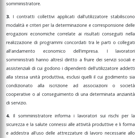
somministratore.
3.
I
contratti
collettivi
applicati
dall'utilizzatore
stabiliscono
modalità
e
criteri
per
la
determinazione
e
corresponsione
delle
erogazioni
economiche
correlate
ai
risultati
conseguiti
nella
realizzazione
di
programmi
concordati
tra
le
parti
o
collegati
all'andamento
economico
dell'impresa.
I
lavoratori
somministrati
hanno
altresì
diritto
a
fruire
dei
servizi
sociali
e
assistenziali
di
cui
godono
i
dipendenti
dell'utilizzatore
addetti
alla
stessa
unità
produttiva,
esclusi
quelli
il
cui
godimento
sia
condizionato
alla
iscrizione
ad
associazioni
o
società
cooperative
o
al
conseguimento
di
una
determinata
anzianità
di
servizio.
4.
Il
somministratore
informa
i
lavoratori
sui
rischi
per
la
sicurezza
e
la
salute
connessi
alle
attività
produttive
e
li
forma
e
addestra
all'uso
delle
attrezzature
di
lavoro
necessarie
allo