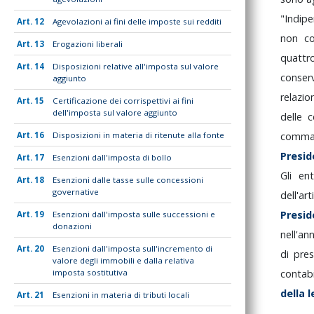
"Indip
12
Agevolazioni ai fini delle imposte sui redditi
non
c
13
Erogazioni liberali
quatt
14
Disposizioni relative all'imposta sul valore
conse
aggiunto
relazi
15
Certificazione dei corrispettivi ai fini
dell'imposta sul valore aggiunto
delle
c
16
Disposizioni in materia di ritenute alla fonte
comm
Presi
17
Esenzioni dall'imposta di bollo
Gli
en
18
Esenzioni dalle tasse sulle concessioni
governative
dell'ar
Presi
19
Esenzioni dall'imposta sulle successioni e
donazioni
nell'a
20
Esenzioni dall'imposta sull'incremento di
di
pre
valore degli immobili e dalla relativa
imposta sostitutiva
contabi
della
21
Esenzioni in materia di tributi locali