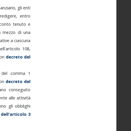
nanziario,
gli
enti
redigere,
entro
iconto
tenuto
e
a
mezzo
di
una
lative
a
ciascuna
ell'articolo
108,
con
decreto
del
i
del
comma
1
on
decreto
del
iano
conseguito
mente
alle
attività
vono
gli
obblighi
6
dell'articolo
3