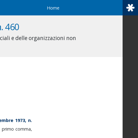
Home
. 460
iali e delle organizzazioni non
tembre
1973,
n.
l
primo
comma,