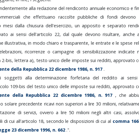
endentemente
alla
redazione
del
rendiconto
annuale
economico
e
fi
ommerciali
che
effettuano
raccolte
pubbliche
di
fondi
devono
ro
mesi
dalla
chiusura
dell'esercizio,
un
apposito
e
separato
rend
rvato
ai
sensi
dell'articolo
22,
dal
quale
devono
risultare,
anche
one
illustrativa,
in
modo
chiaro
e
trasparente,
le
entrate
e
le
spese
re
elebrazioni,
ricorrenze
o
campagne
di
sensibilizzazione
indicate
n
a
2-bis,
lettera
a),
testo
unico
delle
imposte
sui
redditi,
approvato
dente
della
Repubblica
22
dicembre
1986,
n.
917
.
ti
soggetti
alla
determinazione
forfetaria
del
reddito
ai
sens
ticolo
109-bis
del
testo
unico
delle
imposte
sui
redditi,
approvato
c
dente
della
Repubblica
22
dicembre
1986,
n.
917
,
che
abb
nno
solare
precedente
ricavi
non
superiori
a
lire
30
milioni,
relativa
stazione
di
servizi,
ovvero
a
lire
50
milioni
negli
altri
casi,
assol
li
di
cui
all'articolo
18,
secondo
le
disposizioni
di
cui
al
comma
16
legge
23
dicembre
1996,
n.
662
.".