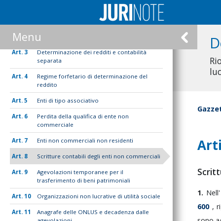
esclusivo o principale di attività
2
Occasionali raccolte pubbliche di fondi e
contributi per lo svolgimento convenzionato
Menu
di attività
D
3
Determinazione dei redditi e contabilità
Ri
separata
luc
4
Regime forfetario di determinazione del
reddito
5
Enti di tipo associativo
Gazzet
6
Perdita della qualifica di ente non
commerciale
Art
7
Enti non commerciali non residenti
8
Scritture contabili degli enti non commerciali
Scritt
9
Agevolazioni temporanee per il
trasferimento di beni patrimoniali
1.
Nell
10
Organizzazioni non lucrative di utilità sociale
600
,
r
11
Anagrafe delle ONLUS e decadenza dalle
sono
a
agevolazioni