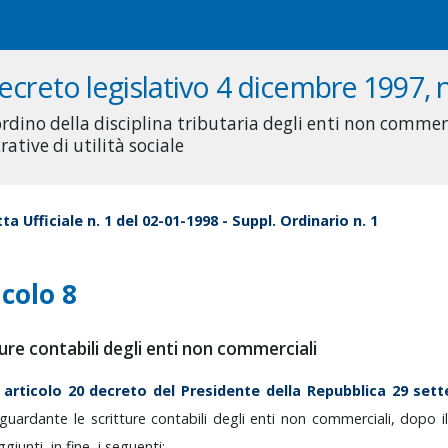
ecreto legislativo 4 dicembre 1997, n
ordino della disciplina tributaria degli enti non commerc
rative di utilità sociale
ta Ufficiale n. 1 del 02-01-1998 - Suppl. Ordinario n. 1
icolo 8
ure contabili degli enti non commerciali
'
articolo
20
decreto
del
Presidente
della
Repubblica
29
set
iguardante
le
scritture
contabili
degli
enti
non
commerciali,
dopo
i
ggiunti,
in
fine,
i
seguenti: