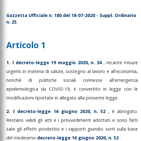
Gazzetta Ufficiale n. 180 del 18-07-2020 - Suppl. Ordinario
n. 25
Articolo 1
1.
Il
decreto-legge
19
maggio
2020,
n.
34
,
recante
misure
urgenti
in
materia
di
salute,
sostegno
al
lavoro
e
all'economia,
nonché
di
politiche
sociali
connesse
all'emergenza
epidemiologica
da
COVID-19,
è
convertito
in
legge
con
le
modificazioni
riportate
in
allegato
alla
presente
legge.
2.
Il
decreto-legge
16
giugno
2020,
n.
52
,
è
abrogato.
Restano
validi
gli
atti
e
i
provvedimenti
adottati
e
sono
fatti
salvi
gli
effetti
prodottisi
e
i
rapporti
giuridici
sorti
sulla
base
del
medesimo
decreto-legge
16
giugno
2020,
n.
52
.