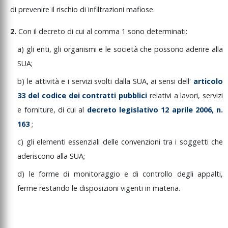
di
prevenire
il
rischio
di
infiltrazioni
mafiose.
2.
Con
il
decreto
di
cui
al
comma
1
sono
determinati:
a)
gli
enti,
gli
organismi
e
le
società
che
possono
aderire
alla
SUA;
b)
le
attività
e
i
servizi
svolti
dalla
SUA,
ai
sensi
dell'
articolo
33
del
codice
dei
contratti
pubblici
relativi
a
lavori,
servizi
e
forniture,
di
cui
al
decreto
legislativo
12
aprile
2006,
n.
163
;
c)
gli
elementi
essenziali
delle
convenzioni
tra
i
soggetti
che
aderiscono
alla
SUA;
d)
le
forme
di
monitoraggio
e
di
controllo
degli
appalti,
ferme
restando
le
disposizioni
vigenti
in
materia.