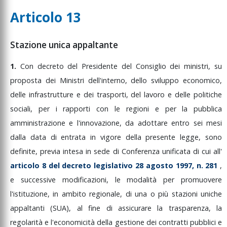
Articolo 13
Stazione unica appaltante
1.
Con
decreto
del
Presidente
del
Consiglio
dei
ministri,
su
proposta
dei
Ministri
dell'interno,
dello
sviluppo
economico,
delle
infrastrutture
e
dei
trasporti,
del
lavoro
e
delle
politiche
sociali,
per
i
rapporti
con
le
regioni
e
per
la
pubblica
amministrazione
e
l'innovazione,
da
adottare
entro
sei
mesi
dalla
data
di
entrata
in
vigore
della
presente
legge,
sono
definite,
previa
intesa
in
sede
di
Conferenza
unificata
di
cui
all'
articolo
8
del
decreto
legislativo
28
agosto
1997,
n.
281
,
e
successive
modificazioni,
le
modalità
per
promuovere
l'istituzione,
in
ambito
regionale,
di
una
o
più
stazioni
uniche
appaltanti
(SUA),
al
fine
di
assicurare
la
trasparenza,
la
regolarità
e
l'economicità
della
gestione
dei
contratti
pubblici
e