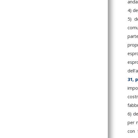
anda
4)
de
5)
d
com
par
prop
espr
espr
dell'
31,
impo
cost
fabb
6)
de
per
con