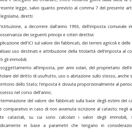
resente
legge,
salvo
quanto
previsto
al
comma
7
del
presente
art
i
legislativi,
diretti:
l'istituzione,
a
decorrere
dall'anno
1993,
dell'imposta
comunale
i
l'osservanza
dei
seguenti
principi
e
criteri
direttivi:
plicazione
dell'ICI
sul
valore
dei
fabbricati,
dei
terreni
agricoli
e
delle
lsiasi
uso
destinati
e
attribuzione
della
titolarità
dell'imposta
al
c
ati
gli
immobili;
ssoggettamento
all'imposta,
per
anni
solari,
del
proprietario
dell
itolare
del
diritto
di
usufrutto,
uso
o
abitazione
sullo
stesso,
anche
erritorio
dello
Stato;
l'imposta
è
dovuta
proporzionalmente
al
peri
ssesso
nel
corso
dell'anno;
eterminazione
del
valore
dei
fabbricati
sulla
base
degli
estimi
del
c
re
comparativo
in
caso
di
non
avvenuta
iscrizione
al
catasto;
negli
dite
catastali,
su
cui
sono
calcolati
i
valori
degli
immobili,
odicamente
in
base
a
parametri
che
tengano
in
consideraz