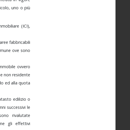
icolo,
uno
o
più
mmobiliare
(ICI),
aree
fabbricabili
omune
ove
sono
'immobile
ovvero
se
non
residente
odo
ed
alla
quota
atasto
edilizio
o
anni
successivi
le
sono
rivalutate
ione
gli
effettivi