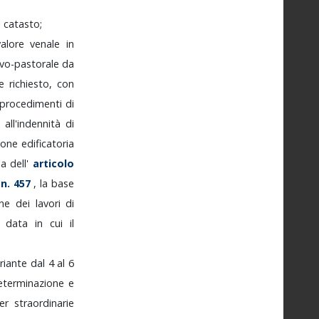
l
catasto;
valore
venale
in
lvo-pastorale
da
se
richiesto,
con
procedimenti
di
re
all'indennità
di
zione
edificatoria
ma
dell'
articolo
,
n.
457
,
la
base
one
dei
lavori
di
la
data
in
cui
il
riante
dal
4
al
6
eterminazione
e
per
straordinarie