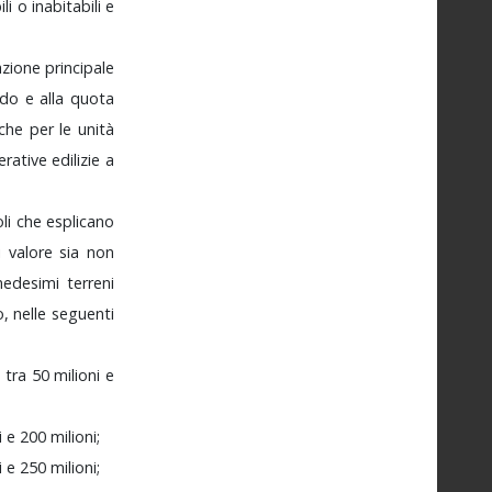
ili
o
inabitabili
e
azione
principale
odo
e
alla
quota
che
per
le
unità
erative
edilizie
a
oli
che
esplicano
i
valore
sia
non
edesimi
terreni
o,
nelle
seguenti
o
tra
50
milioni
e
i
e
200
milioni;
i
e
250
milioni;