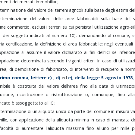
menti
dei
mercati
immobiliari;
terminazione
del
valore
dei
terreni
agricoli
sulla
base
degli
estimi
de
eterminazione
del
valore
delle
aree
fabbricabili
sulla
base
del
une
commercio,
esclusi
i
terreni
su
cui
persista
l'utilizzazione
agro-si
te
dei
soggetti
indicati
al
numero
10),
demandando
al
comune,
ria
certificazione,
la
definizione
di
area
fabbricabile;
negli
eventuali
opriazione
si
assume
il
valore
dichiarato
ai
fini
dell'ICI
se
inferio
opriazione
determinata
secondo
i
vigenti
criteri.
In
caso
di
utilizza
area,
di
demolizione
di
fabbricato,
di
interventi
di
recupero
a
nor
primo
comma,
lettere
c)
,
d)
ed
e),
della
legge
5
agosto
1978
nibile
è
costituita
dal
valore
dell'area
fino
alla
data
di
ultimazi
ruzione,
ricostruzione
o
ristrutturazione
o,
comunque,
fino
al
ricato
è
assoggettato
all'ICI;
terminazione
di
un'aliquota
unica
da
parte
del
comune
in
misura
va
mille,
con
applicazione
della
aliquota
minima
in
caso
di
mancata
d
facoltà
di
aumentare
l'aliquota
massima
fino
all'uno
per
mille