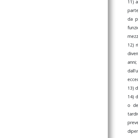
11)
par
da
funz
mez
12)
dive
anni
dall
ecce
13)
d
14)
d
o
d
tard
pre
dipe