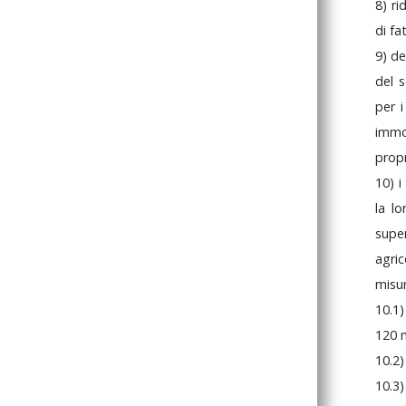
8)
ri
di
fa
9)
de
del
per
immo
prop
10)
i
la
l
supe
agric
misur
10.1
120
10.2
10.3