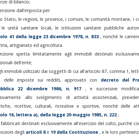
enze
di
bilancio;
enzione
dall'imposta
per:
lo
Stato,
le
regioni,
le
province,
i
comuni,
le
comunità
montane,
i
c
,
le
unità
sanitarie
locali,
le
istituzioni
sanitarie
pubbliche
auto
colo
41
della
legge
23
dicembre
1978,
n.
833
,
nonché
le
camer
tria,
artigianato
ed
agricoltura.
enzione
spetta
limitatamente
agli
immobili
destinati
esclusiva
uzionali
dell'ente;
gli
immobili
utilizzati
dai
soggetti
di
cui
all'articolo
87,
comma
1,
let
co
delle
imposte
sui
redditi,
approvato
con
decreto
del
Pr
ubblica
22
dicembre
1986,
n.
917
,
e
successive
modific
usivamente
allo
svolgimento
di
attività
assistenziali,
previde
ttiche,
ricettive,
culturali,
ricreative
e
sportive,
nonché
delle
at
colo
16,
lettera
a),
della
legge
20
maggio
1985,
n.
222
;
i
fabbricati
destinati
esclusivamente
all'esercizio
del
culto,
purché
co
osizioni
degli
articoli
8
e
19
della
Costituzione
,
e
le
loro
pertinenz