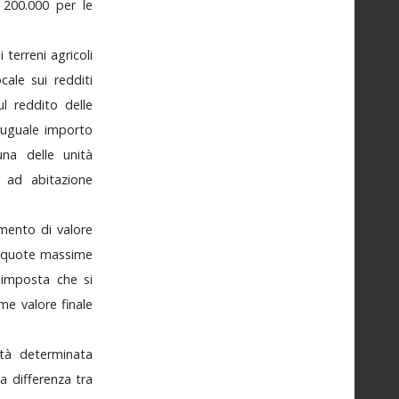
e
200.000
per
le
ei
terreni
agricoli
ocale
sui
redditi
ul
reddito
delle
uguale
importo
una
delle
unità
a
ad
abitazione
remento
di
valore
liquote
massime
i
imposta
che
si
ome
valore
finale
ità
determinata
la
differenza
tra