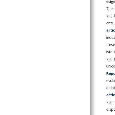
esig
7)
es
7.1)
enti
arti
indus
L'es
istit
7.2)
uni
Rep
escl
dida
arti
7.3)
disp