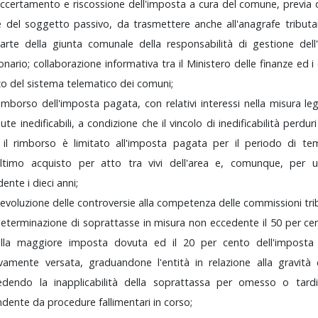
accertamento
e
riscossione
dell'imposta
a
cura
del
comune,
previa
te
del
soggetto
passivo,
da
trasmettere
anche
all'anagrafe
tributa
parte
della
giunta
comunale
della
responsabilità
di
gestione
del
ionario;
collaborazione
informativa
tra
il
Ministero
delle
finanze
ed
i
zo
del
sistema
telematico
dei
comuni;
rimborso
dell'imposta
pagata,
con
relativi
interessi
nella
misura
le
nute
inedificabili,
a
condizione
che
il
vincolo
di
inedificabilità
perdur
;
il
rimborso
è
limitato
all'imposta
pagata
per
il
periodo
di
te
'ultimo
acquisto
per
atto
tra
vivi
dell'area
e,
comunque,
per
dente
i
dieci
anni;
evoluzione
delle
controversie
alla
competenza
delle
commissioni
tri
eterminazione
di
soprattasse
in
misura
non
eccedente
il
50
per
ce
ella
maggiore
imposta
dovuta
ed
il
20
per
cento
dell'impost
ivamente
versata,
graduandone
l'entità
in
relazione
alla
gravità
vedendo
la
inapplicabilità
della
soprattassa
per
omesso
o
tar
ndente
da
procedure
fallimentari
in
corso;