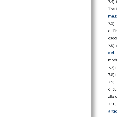
7.4)
Trat
mag
7.5
dall
esec
7.6)
del
modif
7.7)
7.8)
7.9)
di
cu
allo
7.10
arti