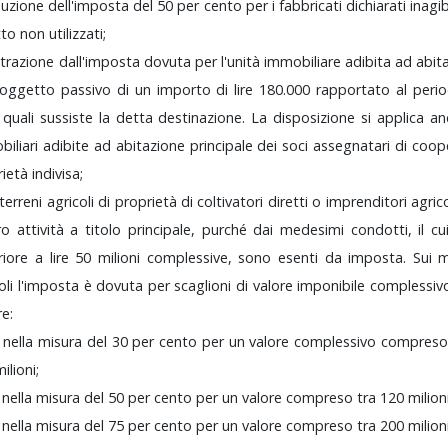
duzione
dell'imposta
del
50
per
cento
per
i
fabbricati
dichiarati
inagib
tto
non
utilizzati;
trazione
dall'imposta
dovuta
per
l'unità
immobiliare
adibita
ad
abit
soggetto
passivo
di
un
importo
di
lire
180.000
rapportato
al
peri
i
quali
sussiste
la
detta
destinazione.
La
disposizione
si
applica
an
biliari
adibite
ad
abitazione
principale
dei
soci
assegnatari
di
coop
rietà
indivisa;
terreni
agricoli
di
proprietà
di
coltivatori
diretti
o
imprenditori
agric
oro
attività
a
titolo
principale,
purché
dai
medesimi
condotti,
il
cu
riore
a
lire
50
milioni
complessive,
sono
esenti
da
imposta.
Sui
m
oli
l'imposta
è
dovuta
per
scaglioni
di
valore
imponibile
complessiv
e:
)
nella
misura
del
30
per
cento
per
un
valore
complessivo
compres
milioni;
)
nella
misura
del
50
per
cento
per
un
valore
compreso
tra
120
milion
)
nella
misura
del
75
per
cento
per
un
valore
compreso
tra
200
milion