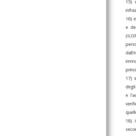
15)
infra
16)
e
e
d
(ILO
per
dall
immo
princ
17)
degl
e
l'
veri
quel
18)
sec