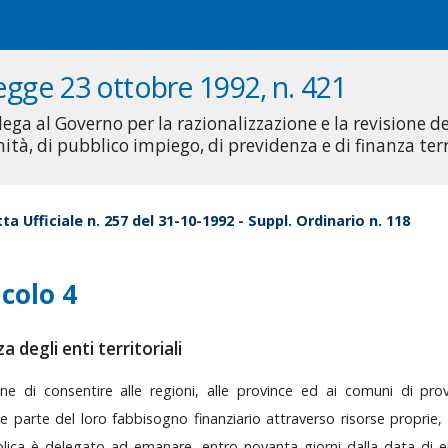
egge 23 ottobre 1992, n. 421
lega al Governo per la razionalizzazione e la revisione de
nità, di pubblico impiego, di previdenza e di finanza terr
ta Ufficiale n. 257 del 31-10-1992 - Suppl. Ordinario n. 118
icolo 4
a degli enti territoriali
ine
di
consentire
alle
regioni,
alle
province
ed
ai
comuni
di
pro
te
parte
del
loro
fabbisogno
finanziario
attraverso
risorse
proprie,
lica
è
delegato
ad
emanare,
entro
novanta
giorni
dalla
data
di
e