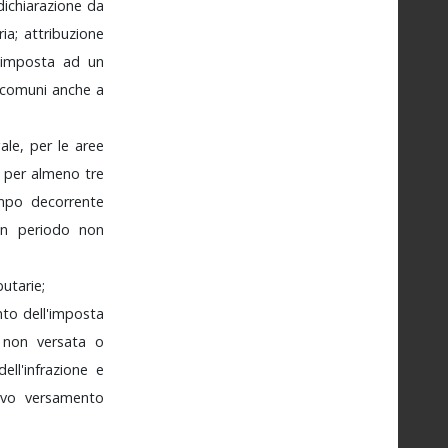
dichiarazione
da
ria;
attribuzione
l'imposta
ad
un
comuni
anche
a
gale,
per
le
aree
i
per
almeno
tre
mpo
decorrente
un
periodo
non
butarie;
nto
dell'imposta
a
non
versata
o
dell'infrazione
e
divo
versamento