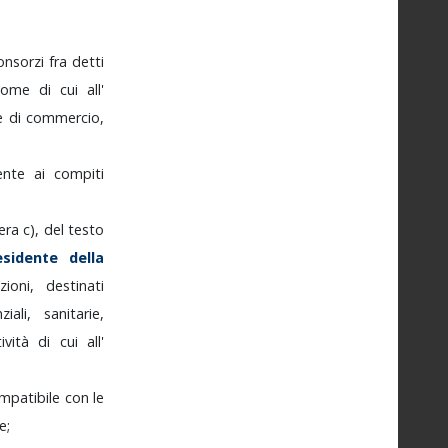
onsorzi
fra
detti
nome
di
cui
all'
e
di
commercio,
mente
ai
compiti
tera
c),
del
testo
esidente
della
azioni,
destinati
nziali,
sanitarie,
tività
di
cui
all'
mpatibile
con
le
e;