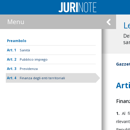
Menu
L
De
Preambolo
sa
1
Sanità
2
Pubblico impiego
Gazzet
3
Previdenza
4
Finanza degli enti territoriali
Art
Finanz
1.
Al
f
rilevan
Repubb