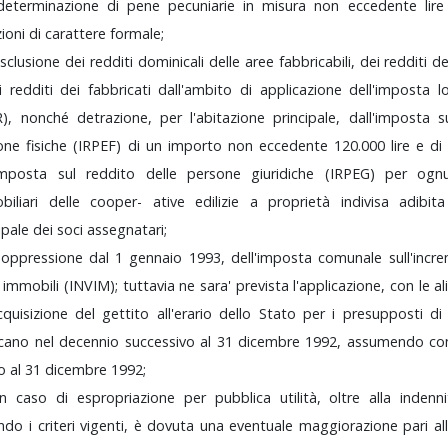
determinazione
di
pene
pecuniarie
in
misura
non
eccedente
lir
zioni
di
carattere
formale;
sclusione
dei
redditi
dominicali
delle
aree
fabbricabili,
dei
redditi
d
ei
redditi
dei
fabbricati
dall'ambito
di
applicazione
dell'imposta
l
R),
nonché
detrazione,
per
l'abitazione
principale,
dall'imposta
s
sone
fisiche
(IRPEF)
di
un
importo
non
eccedente
120.000
lire
e
di
'imposta
sul
reddito
delle
persone
giuridiche
(IRPEG)
per
ogn
biliari
delle
cooper-
ative
edilizie
a
proprietà
indivisa
adibit
ipale
dei
soci
assegnatari;
soppressione
dal
1
gennaio
1993,
dell'imposta
comunale
sull'inc
i
immobili
(INVIM);
tuttavia
ne
sara'
prevista
l'applicazione,
con
le
a
acquisizione
del
gettito
all'erario
dello
Stato
per
i
presupposti
d
ficano
nel
decennio
successivo
al
31
dicembre
1992,
assumendo
c
lo
al
31
dicembre
1992;
in
caso
di
espropriazione
per
pubblica
utilità,
oltre
alla
indenn
ondo
i
criteri
vigenti,
è
dovuta
una
eventuale
maggiorazione
pari
al