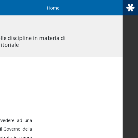
Home
lle discipline in materia di
itoriale
vvedere
ad
una
il
Governo
della
ntrata
in
vigore