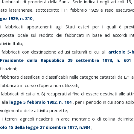
i
fabbricati
di
proprietà
della
Santa
Sede
indicati
negli
articoli
13,
tato
lateranense,
sottoscritto
l'11
febbraio
1929
e
reso
esecuti
gio
1929,
n.
810
;
)
i
fabbricati
appartenenti
agli
Stati
esteri
per
i
quali
è
pre
'imposta
locale
sul
reddito
dei
fabbricati
in
base
ad
accordi
in
utivi
in
Italia;
i
fabbricati
con
destinazione
ad
usi
culturali
di
cui
all'
articolo
5-
Presidente
della
Repubblica
29
settembre
1973,
n.
60
icazioni;
i
fabbricati
classificati
o
classificabili
nelle
categorie
catastali
da
E/1
i
fabbricati
in
corso
d'opera
non
utilizzati;
i
fabbricati
di
cui
al
n.
8)
recuperati
al
fine
di
essere
destinati
alle
att
i
alla
legge
5
febbraio
1992,
n.
104
,
per
il
periodo
in
cui
sono
adib
svolgimento
delle
attività
predette;
)
i
terreni
agricoli
ricadenti
in
aree
montane
o
di
collina
delimit
colo
15
della
legge
27
dicembre
1977,
n.984
;