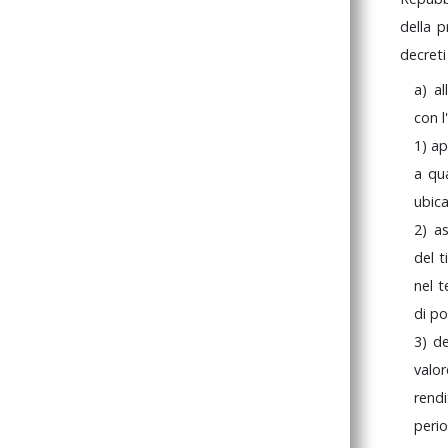
della
p
decret
a)
al
con
1)
ap
a
qua
ubic
2)
a
del
t
nel
t
di
po
3)
d
valo
ren
peri